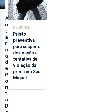
A
u
REGIONAL
t
Prisão
a
preventiva
r
para suspeito
c
de coação e
a
tentativa de
d
violação da
e
prima em São
P
Miguel
o
n
t
a
D