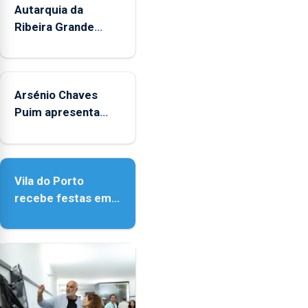
Autarquia da
Ribeira Grande
promove iniciativa
"Museus no Verão"
Arsénio Chaves
Puim apresenta
obras na Biblioteca
de Vila do Porto
Vila do Porto
recebe festas em
honra de Nossa
Senhora da
Assunção