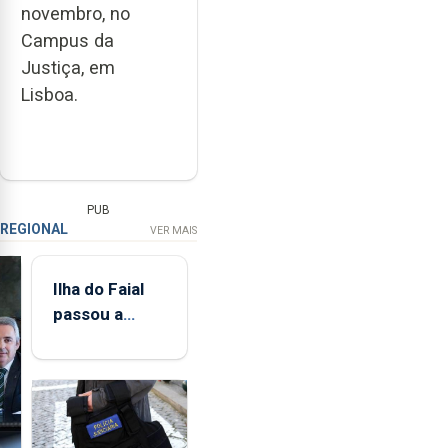
novembro, no
Campus da
Justiça, em
Lisboa.
PUB
REGIONAL
VER MAIS
Ilha do Faial
passou a
integrar rede
de
monitorização
de infrassons
dos Açores