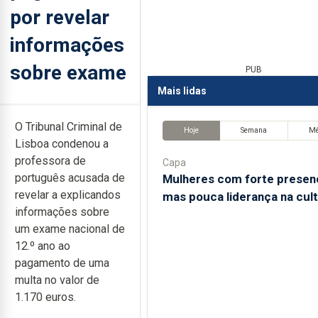
por revelar
informações
sobre exame
PUB
Mais lidas
O Tribunal Criminal de
Hoje
Semana
M
Lisboa condenou a
professora de
Capa
português acusada de
Mulheres com forte presen
revelar a explicandos
mas pouca liderança na cul
informações sobre
um exame nacional de
12.º ano ao
pagamento de uma
multa no valor de
1.170 euros.