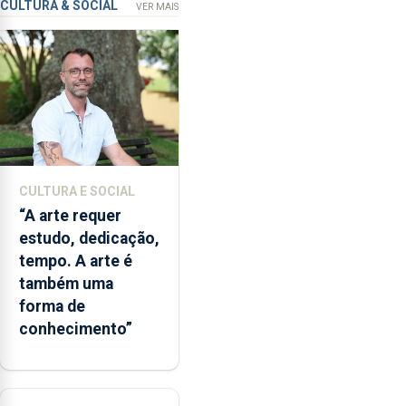
CULTURA & SOCIAL
VER MAIS
financiamento
para
os
bombeiros
dos
Açores
com
responsabilidades
partilhadas
CULTURA E SOCIAL
entre
“A arte requer
o
estudo, dedicação,
Governo
tempo. A arte é
Regional
também uma
e
forma de
os
conhecimento”
municípios.