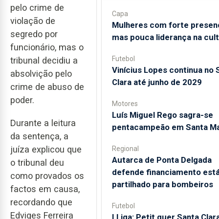
pelo crime de
Capa
violação de
Mulheres com forte presen
segredo por
mas pouca liderança na cul
funcionário, mas o
Futebol
tribunal decidiu a
Vinícius Lopes continua no 
absolvição pelo
Clara até junho de 2029
crime de abuso de
poder.​​​​​​​
Motores
Luís Miguel Rego sagra-se
Durante ​​​​​​​a leitura
pentacampeão em Santa Ma
da sentença, a
juíza explicou que
Regional
Autarca de Ponta Delgada
o tribunal deu
defende financiamento está
como provados os
partilhado para bombeiros
factos em causa,
recordando que
Futebol
Edviges Ferreira
I Liga: Petit quer Santa Clar