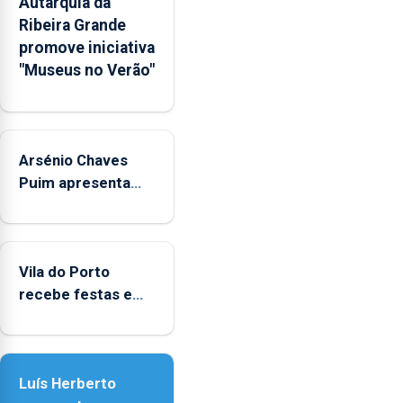
Autarquia da
na
Ribeira Grande
Rede
promove iniciativa
Municipal
"Museus no Verão"
de
Museus
aos
sábados
Arsénio Chaves
durante
o
Puim apresenta
mês
obras na Biblioteca
de
de Vila do Porto
agosto,
entre
Vila do Porto
as
recebe festas em
14h00
honra de Nossa
e
Senhora da
as
Assunção
18h00.
Luís Herberto