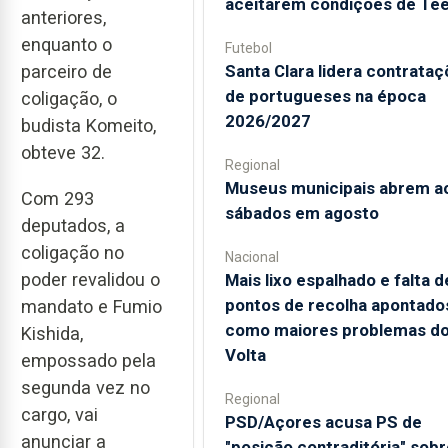
aceitarem condições de Te
anteriores,
enquanto o
Futebol
parceiro de
Santa Clara lidera contrata
de portugueses na época
coligação, o
2026/2027
budista Komeito,
obteve 32.
Regional
Museus municipais abrem a
Com 293
sábados em agosto
deputados, a
coligação no
Nacional
poder revalidou o
Mais lixo espalhado e falta d
pontos de recolha apontado
mandato e Fumio
como maiores problemas d
Kishida,
Volta
empossado pela
segunda vez no
Regional
cargo, vai
PSD/Açores acusa PS de
anunciar a
"posição contraditória" sobr