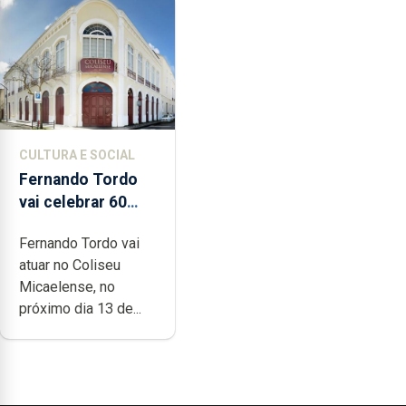
CULTURA E SOCIAL
Fernando Tordo
vai celebrar 60
anos de carreira
Fernando Tordo vai
no Coliseu
atuar no Coliseu
Micaelense
Micaelense, no
próximo dia 13 de...