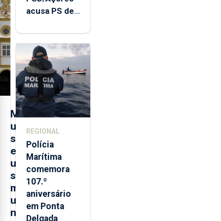
acusa PS de
"posição
contraditória"
sobre
evolução
turística
M
u
REGIONAL
s
Polícia
e
Marítima
u
comemora
s
107.º
m
aniversário
u
em Ponta
n
Delgada