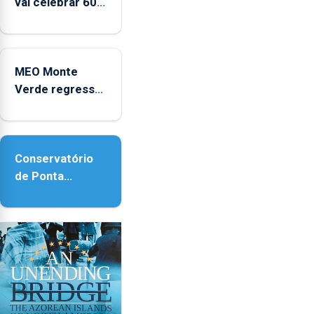
vai celebrar 60
anos de carreira
no Coliseu
Micaelense
MEO Monte
Verde regressa
com reforço da
acessibilidade
Conservatório
de Ponta
Delgada vai
contar com
novos
instrumentos