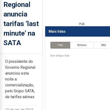
Regional
anuncia
tarifas 'last
PUB
minute' na
Mais lidas
SATA
Hoje
Semana
Mês
Sem artigos hoje.
O presidente do
Governo Regional
anunciou esta
noite a
comercialização,
pelo Grupo SATA,
de tarifas aéreas
10 de jan. de 2013,