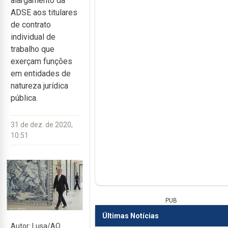
alargamento da
ADSE aos titulares
de contrato
individual de
trabalho que
exerçam funções
em entidades de
natureza jurídica
pública.
31 de dez. de 2020,
10:51
PUB
Últimas Notícias
Autor: Lusa/AO