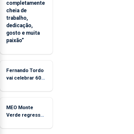
completamente
apresenta
cheia de
um
trabalho,
“decréscimo
dedicação,
significativo”
gosto e muita
da
paixão”
CPUE
entre
2022
e
Fernando Tordo
2025
vai celebrar 60
anos de carreira
no Coliseu
Micaelense
MEO Monte
Verde regressa
com reforço da
acessibilidade