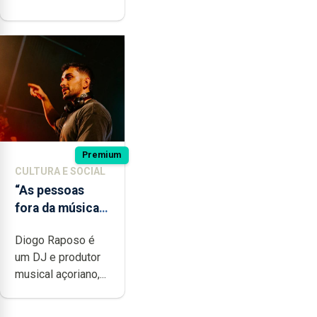
Premium
CULTURA E SOCIAL
“As pessoas
fora da música
não têm a noção
Diogo Raposo é
do quão difícil é
um DJ e produtor
produzir uma
musical açoriano,...
música”