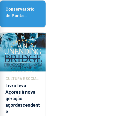
Conservatório
de Ponta
Delgada vai
contar com
novos
instrumentos
CULTURA E SOCIAL
Livro leva
Açores à nova
geração
açordescendent
e