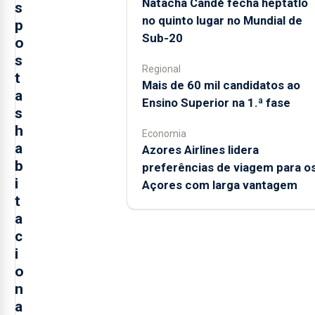
Natacha Candé fecha heptatlo
s
no quinto lugar no Mundial de
p
Sub-20
o
s
Regional
t
Mais de 60 mil candidatos ao
a
Ensino Superior na 1.ª fase
s
h
Economia
a
Azores Airlines lidera
b
preferências de viagem para o
i
Açores com larga vantagem
t
a
c
i
o
n
a