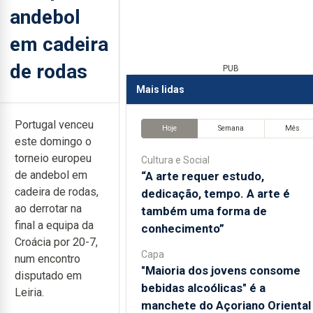
andebol
em cadeira
de rodas
PUB
Mais lidas
Portugal venceu
Hoje
Semana
Mês
este domingo o
torneio europeu
Cultura e Social
de andebol em
“A arte requer estudo,
cadeira de rodas,
dedicação, tempo. A arte é
ao derrotar na
também uma forma de
final a equipa da
conhecimento”
Croácia por 20-7,
Capa
num encontro
"Maioria dos jovens consome
disputado em
bebidas alcoólicas" é a
Leiria.
manchete do Açoriano Oriental