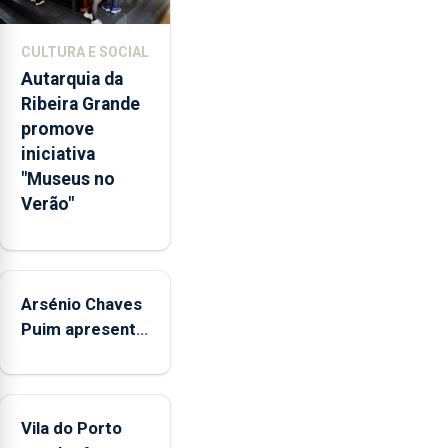
767
respostas
CULTURA E SOCIAL
habitacionais,
Autarquia da
anunciou
Ribeira Grande
o
promove
Governo
iniciativa
Regional.
"Museus no
Verão"
Arsénio Chaves
Puim apresenta
obras na
Biblioteca de
Vila do Porto
Vila do Porto