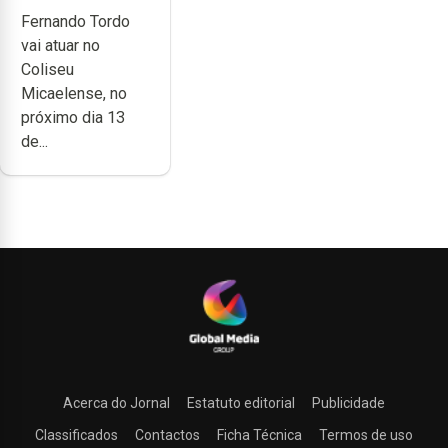
celebrar 60
Fernando Tordo
anos de
vai atuar no
carreira no
Coliseu
Coliseu
Micaelense, no
Micaelense
próximo dia 13
de...
Acerca do Jornal
Estatuto editorial
Publicidade
Classificados
Contactos
Ficha Técnica
Termos de uso