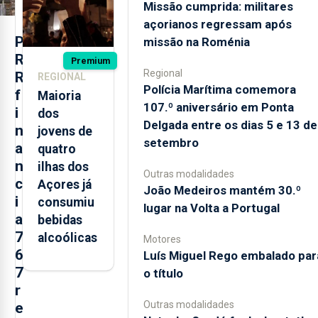
Roménia
Missão cumprida: militares
açorianos regressam após
P
missão na Roménia
R
Premium
Regional
R
REGIONAL
Polícia Marítima comemora
f
Maioria
107.º aniversário em Ponta
i
dos
Delgada entre os dias 5 e 13 de
n
jovens de
setembro
a
quatro
n
ilhas dos
Outras modalidades
c
Açores já
João Medeiros mantém 30.º
i
consumiu
lugar na Volta a Portugal
a
bebidas
7
alcoólicas
Motores
6
Luís Miguel Rego embalado par
7
o título
r
Outras modalidades
e