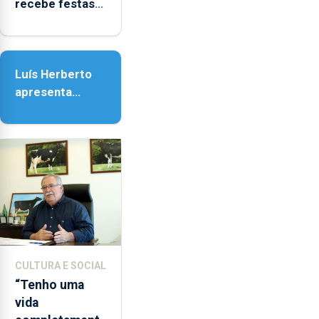
recebe festas
em honra de
Nossa Senhora
da Assunção
Luís Herberto
apresenta
‘Lugares da
Paisagem’
CULTURA E SOCIAL
“Tenho uma
vida