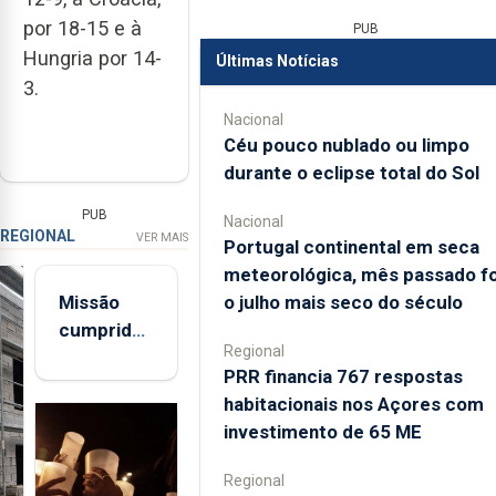
por 18-15 e à
PUB
Hungria por 14-
Últimas Notícias
3.
Nacional
Céu pouco nublado ou limpo
durante o eclipse total do Sol
PUB
Nacional
REGIONAL
VER MAIS
Portugal continental em seca
meteorológica, mês passado fo
o julho mais seco do século
Missão
cumprida:
Regional
militares
PRR financia 767 respostas
açorianos
habitacionais nos Açores com
regressam
investimento de 65 ME
após
missão na
Regional