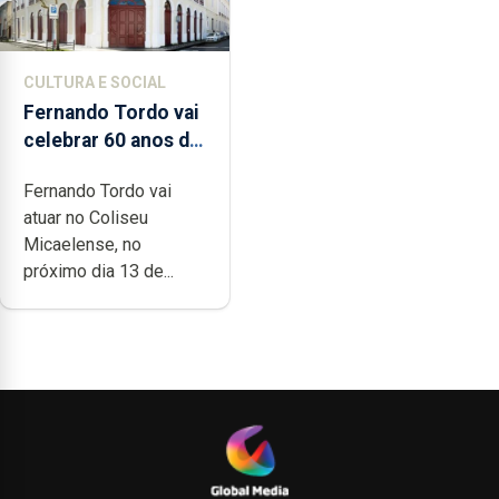
CULTURA E SOCIAL
Fernando Tordo vai
celebrar 60 anos de
carreira no Coliseu
Fernando Tordo vai
Micaelense
atuar no Coliseu
Micaelense, no
próximo dia 13 de...