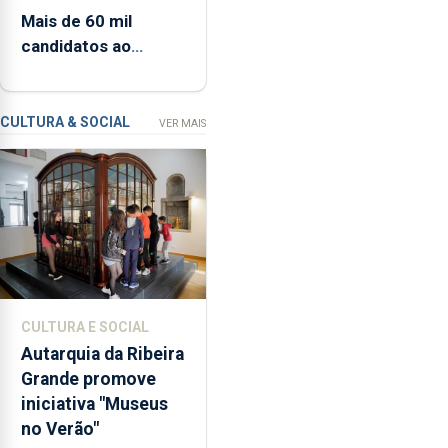
e
Mais de 60 mil
setembro
Resiliência
candidatos ao
(PRR)
Ensino Superior na
nos
1.ª fase
Açores
ronda
CULTURA & SOCIAL
VER MAIS
os
65
milhões
de
euros
e
abrange
767
CULTURA E SOCIAL
respostas
Autarquia da Ribeira
habitacionais,
Grande promove
anunciou
iniciativa "Museus
o
no Verão"
Governo