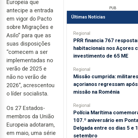
Europeia que
PUB
antecipe a entrada
Últimas Notícias
em vigor do Pacto
sobre Migrações e
Regional
Asilo” para que as
PRR financia 767 resposta
suas disposições
habitacionais nos Açores 
“comecem a ser
investimento de 65 ME
implementadas no
verão de 2025 e
Regional
Missão cumprida: militare
não no verão de
açorianos regressam após
2026”, acrescentou
missão na Roménia
o líder socialista.
Regional
Os 27 Estados-
Polícia Marítima comemor
membros da União
107.º aniversário em Pont
Europeia adotaram,
Delgada entre os dias 5 e 
em maio, uma série
setembro