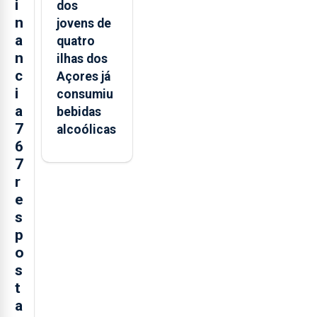
i
dos
n
jovens de
a
quatro
n
ilhas dos
c
Açores já
i
consumiu
a
bebidas
7
alcoólicas
6
7
r
e
s
p
o
s
t
a