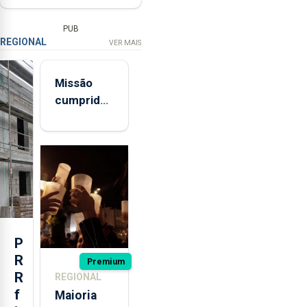
PUB
REGIONAL
VER MAIS
Missão
cumprida:
militares
açorianos
regressam
após
missão na
Roménia
P
R
Premium
R
REGIONAL
f
Maioria