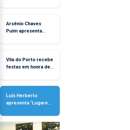
Regional.
Arsénio Chaves
Puim apresenta
obras na Biblioteca
de Vila do Porto
Vila do Porto recebe
festas em honra de
Nossa Senhora da
Assunção
Luís Herberto
apresenta ‘Lugares
da Paisagem’