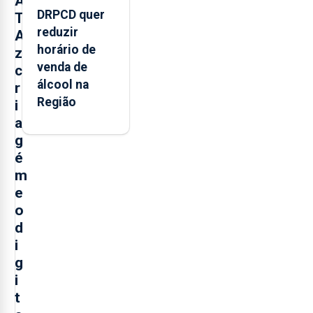
A
DRPCD quer
T
reduzir
A
horário de
z
venda de
c
álcool na
r
Região
i
a
g
é
m
e
o
d
i
g
i
t