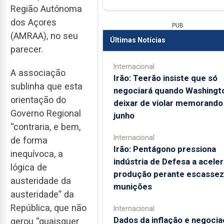
Região Autónoma
dos Açores
PUB
(AMRAA), no seu
Últimas Notícias
parecer.
Internacional
A associação
Irão: Teerão insiste que só
sublinha que esta
negociará quando Washingt
orientação do
deixar de violar memorando
Governo Regional
junho
“contraria, e bem,
Internacional
de forma
Irão: Pentágono pressiona
inequívoca, a
indústria de Defesa a aceler
lógica de
produção perante escassez
austeridade da
munições
austeridade” da
República, que não
Internacional
Dados da inflação e negoci
gerou “quaisquer