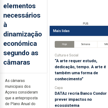
elementos
necessários
à
PUB
Mais lidas
dinamização
económica
Hoje
Semana
Mê
segundo as
Cultura e Social
câmaras
“A arte requer estudo,
dedicação, tempo. A arte é
também uma forma de
conhecimento”
As câmaras
municipais dos
Capa
Açores consideram
DATAz recria Banco Condor 
que a anteproposta
prever impactos no
de Plano Anual do
ecossistema