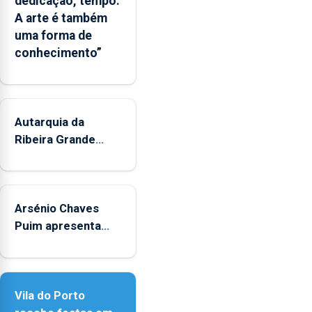
dedicação, tempo.
que
A arte é também
poderá
uma forma de
apoiar
conhecimento”
a
gestão
das
áreas
marinhas
Autarquia da
protegidas,
Ribeira Grande
a
promove iniciativa
previsão
"Museus no Verão"
de
alterações
Arsénio Chaves
no
Puim apresenta
ecossistema
obras na Biblioteca
e
de Vila do Porto
a
fiscalização
Vila do Porto
das