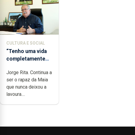
CULTURA E SOCIAL
“Tenho uma vida
completamente
cheia de trabalho,
Jorge Rita. Continua a
dedicação, gosto
ser o rapaz da Maia
e muita paixão”
que nunca deixou a
lavoura....