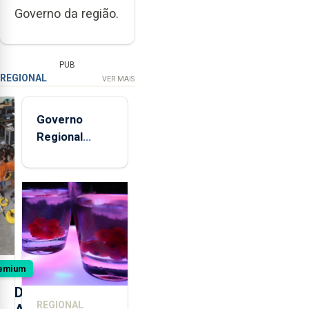
Governo da região.
PUB
REGIONAL
VER MAIS
Governo
Regional
entregou 12
apartamentos
na freguesia
da Maia
emium
D
REGIONAL