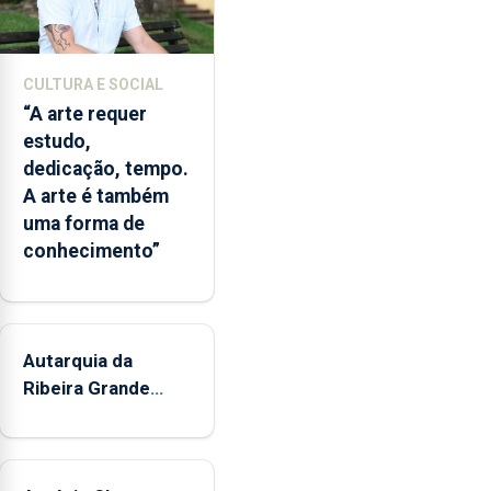
simular
diferentes
cenários
CULTURA E SOCIAL
ambientais,
“A arte requer
numa
estudo,
ferramenta
dedicação, tempo.
que
A arte é também
poderá
uma forma de
apoiar
conhecimento”
a
gestão
das
áreas
marinhas
Autarquia da
protegidas,
Ribeira Grande
a
promove iniciativa
previsão
"Museus no Verão"
de
alterações