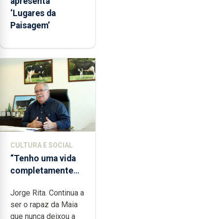
apresenta
‘Lugares da
Paisagem’
CULTURA E SOCIAL
“Tenho uma vida
completamente
cheia de trabalho,
Jorge Rita. Continua a
dedicação, gosto
ser o rapaz da Maia
e muita paixão”
que nunca deixou a