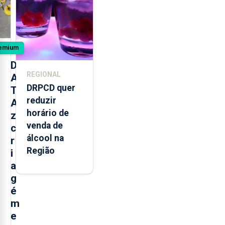
da Maia
emium
D
REGIONAL
A
DRPCD quer
T
reduzir
A
horário de
z
venda de
c
álcool na
r
Região
i
a
g
é
m
e