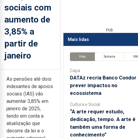
sociais com
aumento de
3,85% a
PUB
Mais lidas
partir de
janeiro
Hoje
Semana
Mê
Capa
DATAz recria Banco Condor 
As pensões até dois
prever impactos no
indexantes de apoios
ecossistema
sociais (IAS) vão
aumentar 3,85% em
Cultura e Social
janeiro de 2025,
“A arte requer estudo,
tendo em conta a
dedicação, tempo. A arte é
atualização que
também uma forma de
decorre da lei e o
conhecimento”