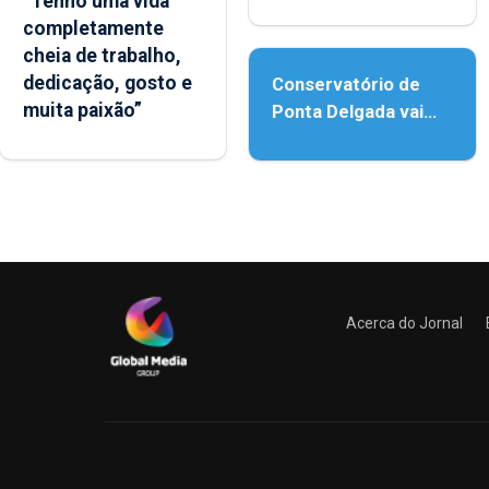
“Tenho uma vida
reforço da
completamente
acessibilidade
cheia de trabalho,
dedicação, gosto e
Conservatório de
muita paixão”
Ponta Delgada vai
contar com novos
instrumentos
Acerca do Jornal