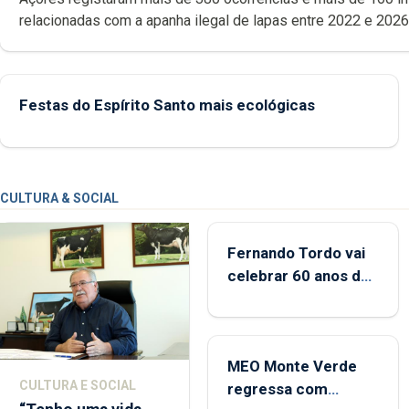
relacionadas com a apanha ilegal de lapas entre 2022 e 2026. A ilha
das Flores apresenta um “decréscimo significativo” da CPUE entr
2022 e 2025
Festas do Espírito Santo mais ecológicas
CULTURA & SOCIAL
Fernando Tordo vai
celebrar 60 anos de
carreira no Coliseu
Micaelense
MEO Monte Verde
CULTURA E SOCIAL
regressa com