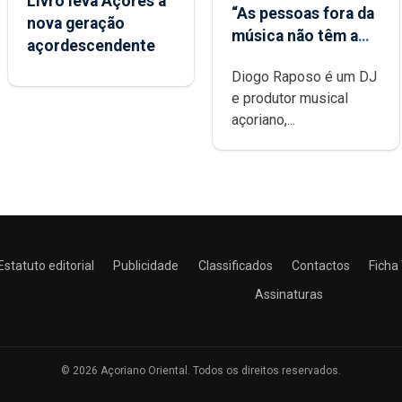
Livro leva Açores à
“As pessoas fora da
nova geração
música não têm a
açordescendente
noção do quão
Diogo Raposo é um DJ
difícil é produzir
e produtor musical
uma música”
açoriano,...
Estatuto editorial
Publicidade
Classificados
Contactos
Ficha
Assinaturas
© 2026 Açoriano Oriental. Todos os direitos reservados.