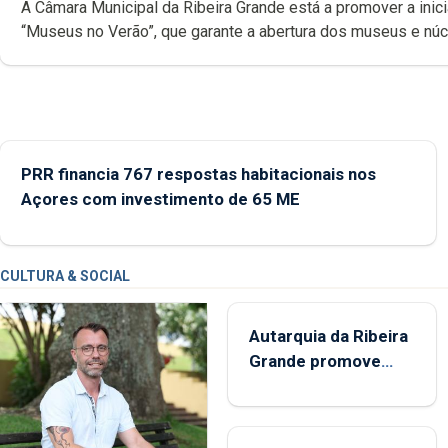
A Câmara Municipal da Ribeira Grande está a promover a inici
“Museus no Verão”, que garante a abertura dos museus e nú
museológicos integrados na Rede Municipal de Museus aos
durante o mês de agosto, entre as 14h00 e as 18h00.
PRR financia 767 respostas habitacionais nos
Açores com investimento de 65 ME
CULTURA & SOCIAL
Autarquia da Ribeira
Grande promove
iniciativa "Museus no
Verão"