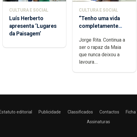
CULTURA E SOCIAL
CULTURA E SOCIAL
Luís Herberto
“Tenho uma vida
apresenta ‘Lugares
completamente
da Paisagem’
cheia de trabalho,
Jorge Rita. Continua a
dedicação, gosto e
ser o rapaz da Maia
muita paixão”
que nunca deixou a
lavoura....
Estatuto editorial
Publicidade
Classificados
Contactos
Ficha
Assinaturas