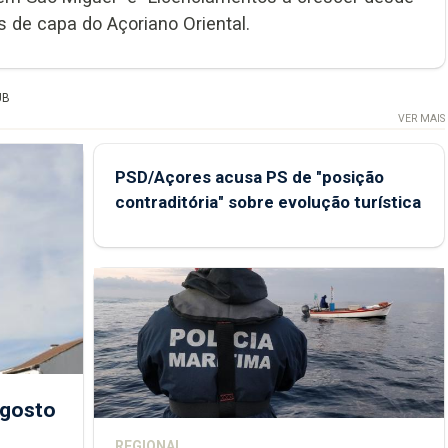
os de capa do Açoriano Oriental.
UB
VER MAIS
PSD/Açores acusa PS de "posição
contraditória" sobre evolução turística
agosto
REGIONAL