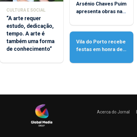
Arsénio Chaves Puim
CULTURA E SOCIAL
apresenta obras na
“A arte requer
Biblioteca de Vila do
estudo, dedicação,
Porto
tempo. A arte é
também uma forma
Vila do Porto recebe
de conhecimento”
festas em honra de
Nossa Senhora da
Assunção
Acerca do Jornal