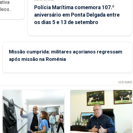
ativa
Polícia Marítima comemora 107.º
cleos
aniversário em Ponta Delgada entre
 sábados
os dias 5 e 13 de setembro
Missão cumprida: militares açorianos regressam
após missão na Roménia
VER MAIS