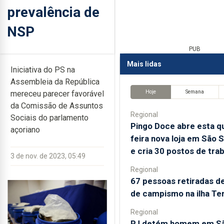
prevalência de
NSP
PUB
Mais lidas
Iniciativa do PS na
Assembleia da República
Hoje
Semana
mereceu parecer favorável
da Comissão de Assuntos
Regional
Sociais do parlamento
Pingo Doce abre esta qu
açoriano
feira nova loja em São 
e cria 30 postos de tra
3 de nov. de 2023, 05:49
Regional
67 pessoas retiradas d
de campismo na ilha Te
Regional
PJ detém homem em Sã