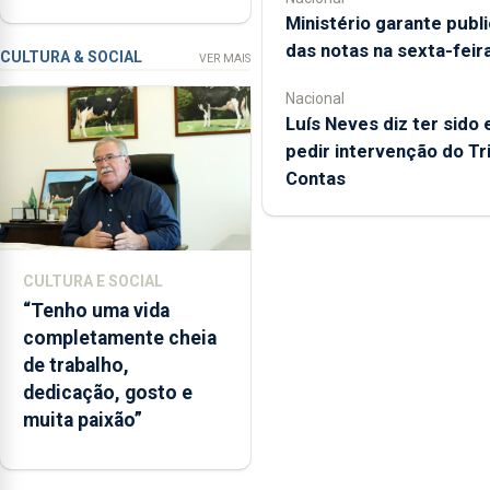
novos instrumentos
com
Ministério garante publ
a
das notas na sexta-feir
apanha
CULTURA & SOCIAL
VER MAIS
ilegal
Nacional
de
Luís Neves diz ter sido 
lapas
pedir intervenção do Tr
entre
Contas
2022
e
2026.
A
CULTURA E SOCIAL
ilha
“Tenho uma vida
das
completamente cheia
Flores
de trabalho,
apresenta
dedicação, gosto e
um
muita paixão”
“decréscimo
significativo”
da