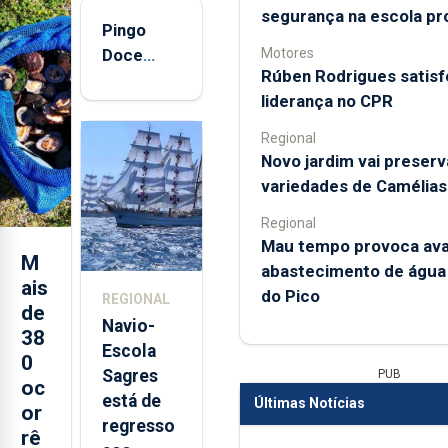
dia!
causas da maior
segurança na escola pro
Pingo
prevalência de tráfico...
Motores
Doce
Inclui acesso à
Rúben Rodrigues satisfe
abre esta
totalidade das edições
liderança no CPR
impressas, em formato
quinta-
digital, dos jornais e dos
feira nova
Regional
respetivos suplementos
loja em
Novo jardim vai preserv
semanais ou da revista.
São
variedades de Camélias
Sebastião
ASSINE HOJE
Regional
e cria 30
Mau tempo provoca ava
postos de
M
Já sou assinante
abastecimento de água 
trabalho
ais
do Pico
REGIONAL
de
Navio-
38
Escola
0
Sagres
PUB
oc
está de
Últimas Notícias
or
regresso
rê