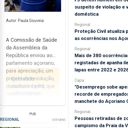
suspeito de violação e v
doméstica
Autor: Paula Gouveia
Regional
Proteção Civil atualiza 
as ocorrências nos Aço
A Comissão de Saúde
da Assembleia da
Regional
República enviou ao
Mais de 380 ocorrência
registadas de apanha il
parlamento açoriano,
lapas entre 2022 e 202
para apreciação, um
projeto de resolução,
Conteúdo
Capa
exclusivo para
da autoria do PS, que
"Desemprego sobe ape
subscritores.
recomenda ao
recorde de empregados
manchete do Açoriano O
Governo da República
Estar informado
a realização de um
Regional
PUB
custa menos do
estudo multissetorial
Pessoas retiradas de z
REGIONAL
VER MAIS
que um café por
aprofundado sobre as
campismo da Praia da V