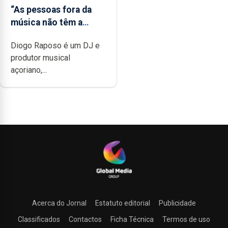
“As pessoas fora da
música não têm a
noção do quão difícil é
Diogo Raposo é um DJ e
produzir uma música”
produtor musical
açoriano,...
Acerca do Jornal
Estatuto editorial
Publicidade
Classificados
Contactos
Ficha Técnica
Termos de uso