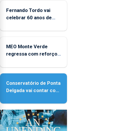
CPUE
entre
Fernando Tordo vai
2022
celebrar 60 anos de
e
carreira no Coliseu
2025
Micaelense
MEO Monte Verde
regressa com reforço
da acessibilidade
Conservatório de Ponta
Delgada vai contar com
novos instrumentos