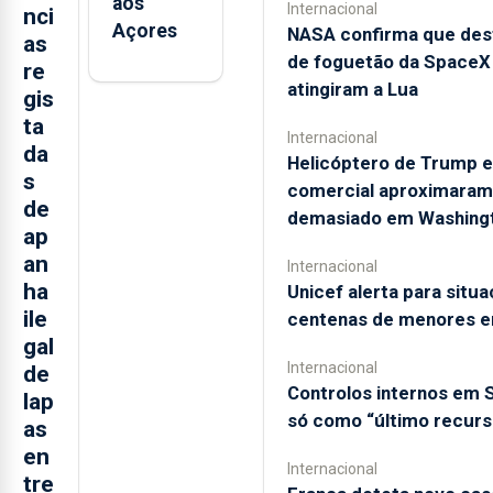
aos
Internacional
nci
Açores
NASA confirma que des
as
de foguetão da SpaceX
re
atingiram a Lua
gis
ta
Internacional
da
Helicóptero de Trump e
s
comercial aproximaram
de
demasiado em Washing
ap
an
Internacional
ha
Unicef alerta para situ
ile
centenas de menores 
gal
Internacional
de
Controlos internos em
lap
só como “último recurs
as
en
Internacional
tre