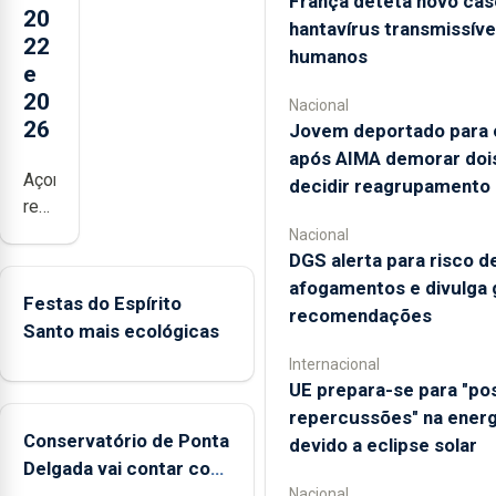
França deteta novo cas
20
hantavírus transmissíve
22
humanos
e
20
Nacional
26
Jovem deportado para o
após AIMA demorar dois
Açores
decidir reagrupamento
registaram
mais
Nacional
DGS alerta para risco d
de
380
afogamentos e divulga 
Festas do Espírito
ocorrências
recomendações
Santo mais ecológicas
e
Internacional
mais
UE prepara-se para "pos
de
repercussões" na energ
160
Conservatório de Ponta
devido a eclipse solar
inspeções
Delgada vai contar com
relacionadas
Nacional