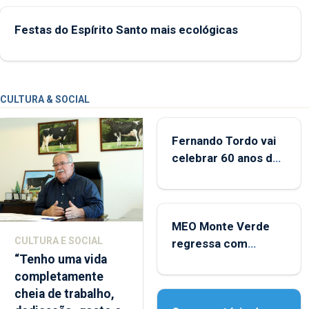
Festas do Espírito Santo mais ecológicas
CULTURA & SOCIAL
Fernando Tordo vai
celebrar 60 anos de
carreira no Coliseu
Micaelense
MEO Monte Verde
CULTURA E SOCIAL
regressa com
“Tenho uma vida
reforço da
completamente
acessibilidade
cheia de trabalho,