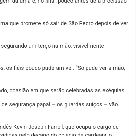
m da urna e, no final, pouco antes de a procissão
oma que promete só sair de São Pedro depois de ver
z, segurando um terço na mão, visivelmente
, os fiéis pouco puderam ver. “Só pude ver a mão,
bado, ocasião em que serão celebradas as exéquias.
o de segurança papal – os guardas suíços – vão
andês Kevin Joseph Farrell, que ocupa o cargo de
ididas pelo decano do colégio de cardeais, o