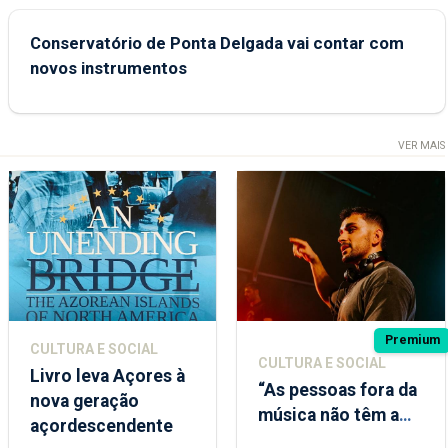
Conservatório de Ponta Delgada vai contar com
novos instrumentos
VER MAIS
Premium
CULTURA E SOCIAL
CULTURA E SOCIAL
Livro leva Açores à
“As pessoas fora da
nova geração
música não têm a
açordescendente
noção do quão