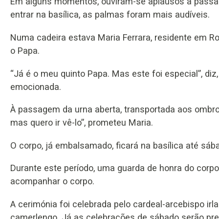
Em alguns momentos, ouviram-se aplausos à passage
entrar na basílica, as palmas foram mais audíveis.
Numa cadeira estava Maria Ferrara, residente em R
o Papa.
“Já é o meu quinto Papa. Mas este foi especial”, di
emocionada.
À passagem da urna aberta, transportada aos ombros
mas quero ir vê-lo”, prometeu Maria.
O corpo, já embalsamado, ficará na basílica até sá
Durante este período, uma guarda de honra do corp
acompanhar o corpo.
A cerimónia foi celebrada pelo cardeal-arcebispo irl
camerlengo. Já as celebrações de sábado serão pres