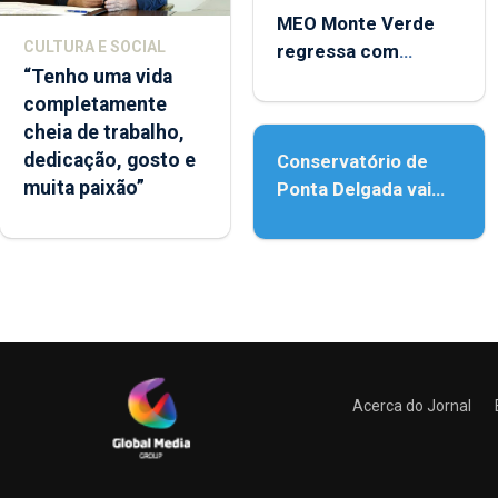
MEO Monte Verde
CULTURA E SOCIAL
regressa com
“Tenho uma vida
reforço da
completamente
acessibilidade
cheia de trabalho,
dedicação, gosto e
Conservatório de
muita paixão”
Ponta Delgada vai
contar com novos
instrumentos
Acerca do Jornal