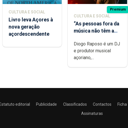
Premium
CULTURA E SOCIAL
CULTURA E SOCIAL
Livro leva Açores à
“As pessoas fora da
nova geração
música não têm a
açordescendente
noção do quão
Diogo Raposo é um DJ
difícil é produzir
e produtor musical
uma música”
açoriano,...
Estatuto editorial
Publicidade
Classificados
Contactos
Ficha
Assinaturas