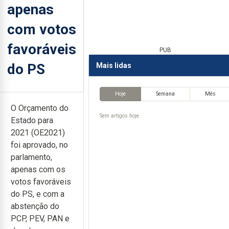
apenas
com votos
favoráveis
PUB
do PS
Mais lidas
Hoje
Semana
Mês
O Orçamento do
Sem artigos hoje.
Estado para
2021 (OE2021)
foi aprovado, no
parlamento,
apenas com os
votos favoráveis
do PS, e com a
abstenção do
PCP, PEV, PAN e