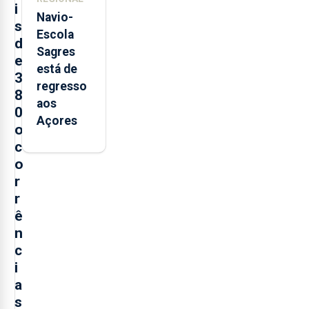
i
Navio-
s
Escola
d
Sagres
e
está de
3
regresso
8
aos
0
Açores
o
c
o
r
r
ê
n
c
i
a
s