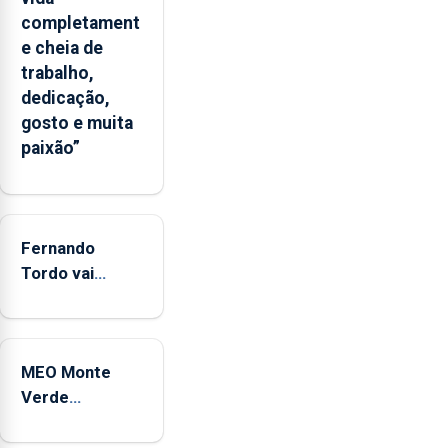
um
completament
“decréscimo
e cheia de
significativo”
trabalho,
da
dedicação,
CPUE
gosto e muita
entre
paixão”
2022
e
2025
Fernando
Tordo vai
celebrar 60
anos de
carreira no
MEO Monte
Coliseu
Verde
Micaelense
regressa com
reforço da