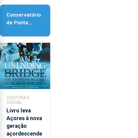
acessibilidade
Conservatório
de Ponta
Delgada vai
contar com
novos
instrumentos
CULTURA E
SOCIAL
Livro leva
Açores à nova
geração
açordescende