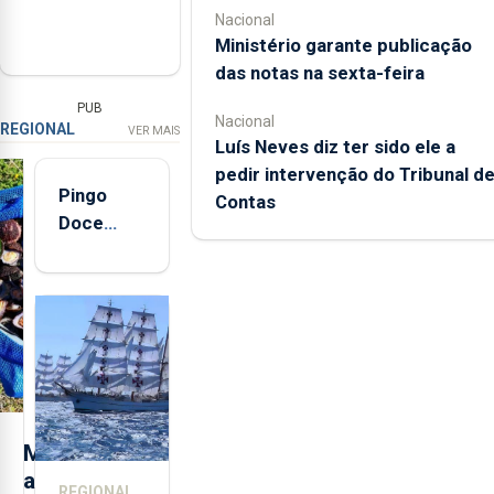
Nacional
Ministério garante publicação
das notas na sexta-feira
PUB
Nacional
REGIONAL
VER MAIS
Luís Neves diz ter sido ele a
pedir intervenção do Tribunal d
Pingo
Contas
Doce
abre esta
quinta-
feira nova
loja em
São
Sebastião
e cria 30
postos de
M
trabalho
a
REGIONAL