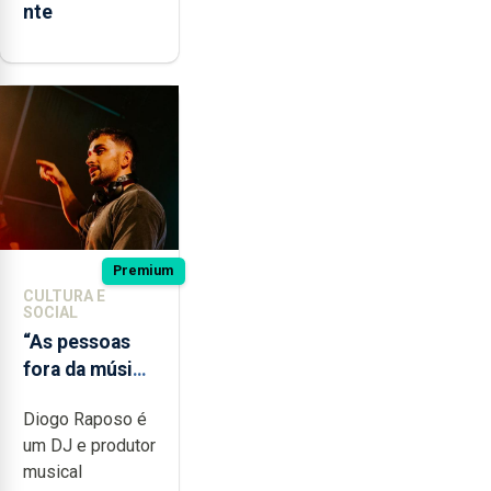
nte
Premium
CULTURA E
SOCIAL
“As pessoas
fora da música
não têm a
Diogo Raposo é
noção do quão
um DJ e produtor
difícil é
musical
produzir uma