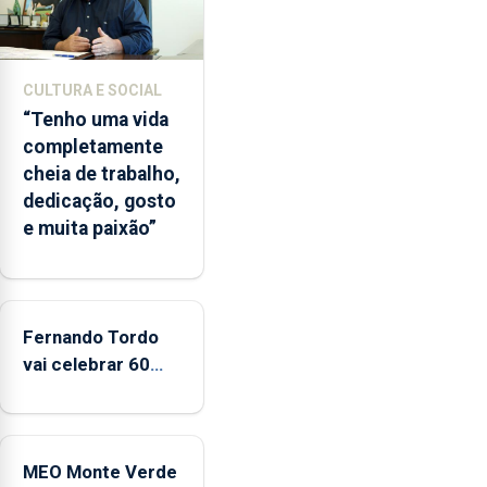
e
2026.
A
CULTURA E SOCIAL
ilha
“Tenho uma vida
das
completamente
Flores
cheia de trabalho,
apresenta
dedicação, gosto
um
e muita paixão”
“decréscimo
significativo”
da
CPUE
entre
Fernando Tordo
2022
vai celebrar 60
e
anos de carreira
2025
no Coliseu
Micaelense
MEO Monte Verde