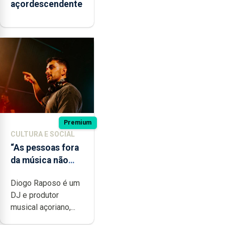
açordescendente
Premium
CULTURA E SOCIAL
“As pessoas fora
da música não
têm a noção do
Diogo Raposo é um
quão difícil é
DJ e produtor
produzir uma
musical açoriano,...
música”