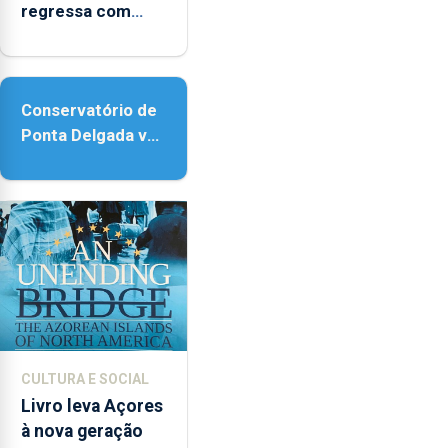
regressa com
reforço da
acessibilidade
Conservatório de
Ponta Delgada vai
contar com novos
instrumentos
CULTURA E SOCIAL
Livro leva Açores
à nova geração