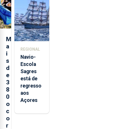
feira nova
loja em
São
Sebastião
e cria 30
postos de
M
trabalho
a
REGIONAL
i
Navio-
s
Escola
d
Sagres
e
está de
3
regresso
8
aos
0
Açores
o
c
o
r