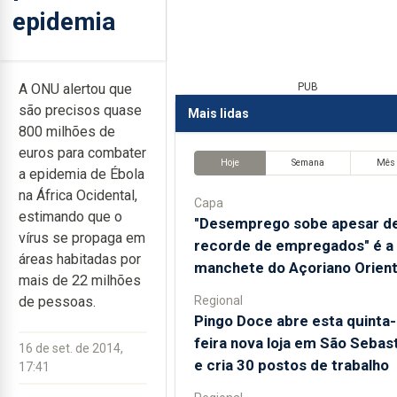
epidemia
A ONU alertou que
PUB
são precisos quase
Mais lidas
800 milhões de
euros para combater
Hoje
Semana
Mês
a epidemia de Ébola
na África Ocidental,
Capa
estimando que o
"Desemprego sobe apesar d
vírus se propaga em
recorde de empregados" é a
áreas habitadas por
manchete do Açoriano Orient
mais de 22 milhões
Regional
de pessoas.
Pingo Doce abre esta quinta-
feira nova loja em São Sebas
16 de set. de 2014,
e cria 30 postos de trabalho
17:41