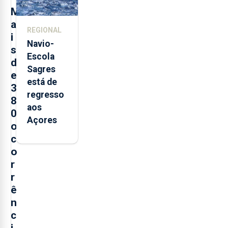
postos de
M
trabalho
a
REGIONAL
i
Navio-
s
Escola
d
Sagres
e
está de
3
regresso
8
aos
0
Açores
o
c
o
r
r
ê
n
c