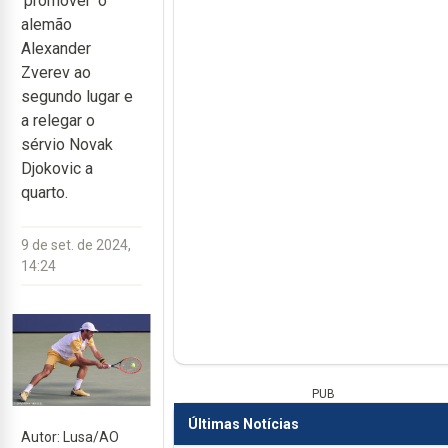
‘promover’ o
alemão
Alexander
Zverev ao
segundo lugar e
a relegar o
sérvio Novak
Djokovic a
quarto.
9 de set. de 2024,
14:24
PUB
Últimas Notícias
Autor: Lusa/AO