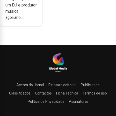
um DJ e produtor
difícil é
musical
produzir uma
açoriano,...
música”
Acerca do Jornal
Estatuto editorial
Publicidade
Classificados
Contactos
Ficha Técnica
Termos de uso
Política de Privacidade
Assinaturas