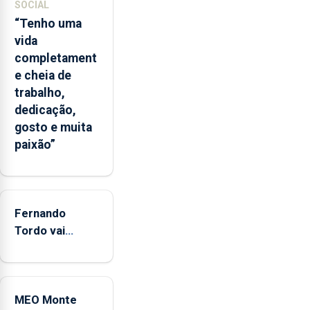
das
SOCIAL
Flores
“Tenho uma
apresenta
vida
um
completament
“decréscimo
e cheia de
significativo”
trabalho,
da
dedicação,
CPUE
gosto e muita
entre
paixão”
2022
e
2025
Fernando
Tordo vai
celebrar 60
anos de
carreira no
MEO Monte
Coliseu