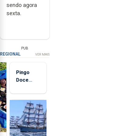
sendo agora
sexta.
PUB
REGIONAL
VER MAIS
Pingo
Doce
abre esta
quinta-
feira nova
loja em
São
Sebastião
e cria 30