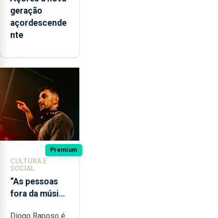
geração
açordescende
nte
Premium
CULTURA E
SOCIAL
“As pessoas
fora da música
não têm a
Diogo Raposo é
noção do quão