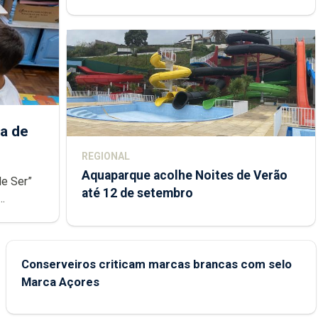
Açores
a de
REGIONAL
Aquaparque acolhe Noites de Verão
de Ser”
até 12 de setembro
junto das
Conserveiros criticam marcas brancas com selo
Marca Açores