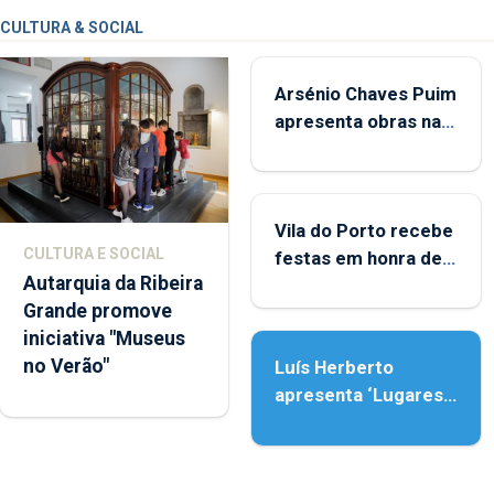
CULTURA & SOCIAL
Arsénio Chaves Puim
apresenta obras na
Biblioteca de Vila do
Porto
Vila do Porto recebe
CULTURA E SOCIAL
festas em honra de
Autarquia da Ribeira
Nossa Senhora da
Grande promove
Assunção
iniciativa "Museus
no Verão"
Luís Herberto
apresenta ‘Lugares
da Paisagem’