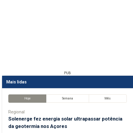
PUB
Mais lidas
Hoje
Semana
Mês
Regional
Solenerge fez energia solar ultrapassar potência
da geotermia nos Açores