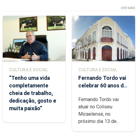
VER MAIS
CULTURA E SOCIAL
CULTURA E SOCIAL
“Tenho uma vida
Fernando Tordo vai
completamente
celebrar 60 anos de
cheia de trabalho,
carreira no Coliseu
Fernando Tordo vai
dedicação, gosto e
Micaelense
atuar no Coliseu
muita paixão”
Micaelense, no
próximo dia 13 de...