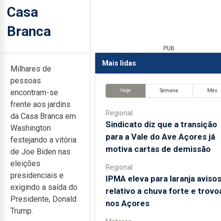
Casa
Branca
PUB
Mais lidas
Milhares de
pessoas
Hoje
Semana
Mês
encontram-se
frente aos jardins
Regional
da Casa Branca em
Sindicato diz que a transição
Washington
para a Vale do Ave Açores já
festejando a vitória
motiva cartas de demissão
de Joe Biden nas
eleições
Regional
presidenciais e
IPMA eleva para laranja aviso
exigindo a saída do
relativo a chuva forte e trov
Presidente, Donald
nos Açores
Trump.