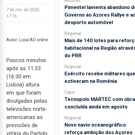
Motores
Pimentel lamenta abandono d
7 de nov. de 2020,
Governo ao Azores Rallye e a
17:16
desporto automóvel
Regional
Mais de 140 lotes para reforç
Autor: Lusa/AO online
habitacional na Região atravé
do PRR
Poucos minutos
Regional
após as 11:33
Exército recebe militares qu
(16:30 em
estiveram na Roménia
Lisboa) altura
em que foram
Capa
Tecnopolo MARTEC com obra
divulgadas pelas
concluída ainda em agosto
televisões norte-
americanas as
Regional
Novo navio oceanográfico
previsões de
reforça ambição dos Açores
vitória do Partido