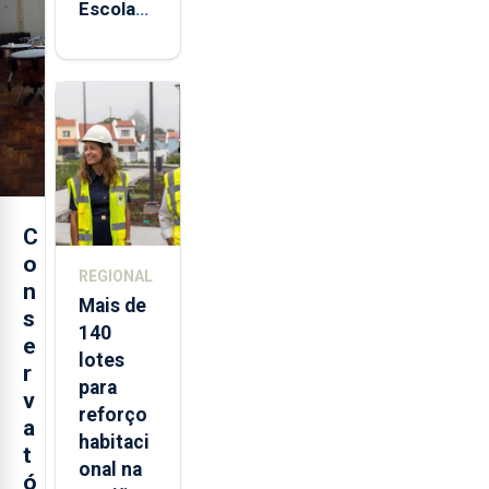
Escola
Sagres
está de
regresso
aos
Açores
C
o
REGIONAL
n
Mais de
s
140
e
lotes
r
para
v
reforço
a
habitaci
t
onal na
ó