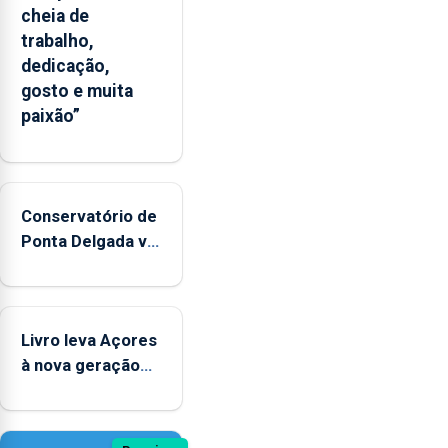
cheia de
trabalho,
dedicação,
gosto e muita
paixão”
Conservatório de
Ponta Delgada vai
contar com
novos
instrumentos
Livro leva Açores
à nova geração
açordescendente