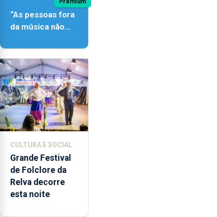
Premium
“As pessoas fora
da música não
têm a noção do
quão difícil é
produzir uma
música”
CULTURA E SOCIAL
Grande Festival
de Folclore da
Relva decorre
esta noite