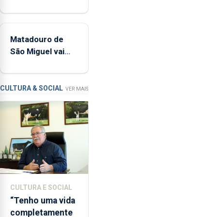
medidas para
tímpanos
controlar a dívida
e
pública regional
estrados,
Matadouro de
permitindo
São Miguel vai
reforçar
ser alvo de
as
requalificação
condições
de
CULTURA & SOCIAL
VER MAIS
ensino
da
instituição
CULTURA E SOCIAL
“Tenho uma vida
completamente