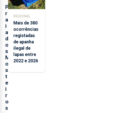
P
r
REGIONAL
a
Mais de 380
i
ocorrências
a
registadas
d
de apanha
o
ilegal de
s
lapas entre
M
2022 e 2026
o
s
t
e
i
r
o
s