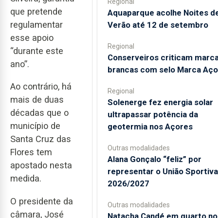
Regional
que pretende
Aquaparque acolhe Noites d
regulamentar
Verão até 12 de setembro
esse apoio
Regional
“durante este
Conserveiros criticam marc
ano”.
brancas com selo Marca Aço
Ao contrário, há
Regional
mais de duas
Solenerge fez energia solar
décadas que o
ultrapassar potência da
município de
geotermia nos Açores
Santa Cruz das
Outras modalidades
Flores tem
Alana Gonçalo “feliz” por
apostado nesta
representar o União Sportiv
medida.
2026/2027
O presidente da
Outras modalidades
câmara, José
Natacha Candé em quarto no