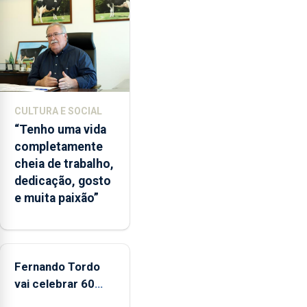
terceira
vez
desde
o
início
da
época
CULTURA E SOCIAL
balnear
“Tenho uma vida
completamente
cheia de trabalho,
dedicação, gosto
e muita paixão”
Fernando Tordo
vai celebrar 60
anos de carreira