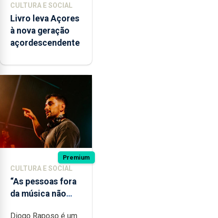
CULTURA E SOCIAL
Livro leva Açores
à nova geração
açordescendente
Premium
CULTURA E SOCIAL
“As pessoas fora
da música não
têm a noção do
Diogo Raposo é um