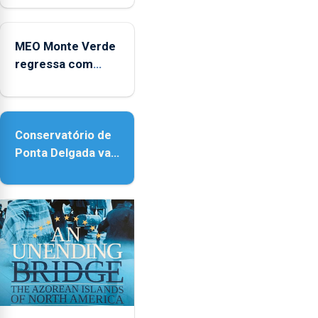
no Coliseu
Micaelense
MEO Monte Verde
regressa com
reforço da
acessibilidade
Conservatório de
Ponta Delgada vai
contar com novos
instrumentos