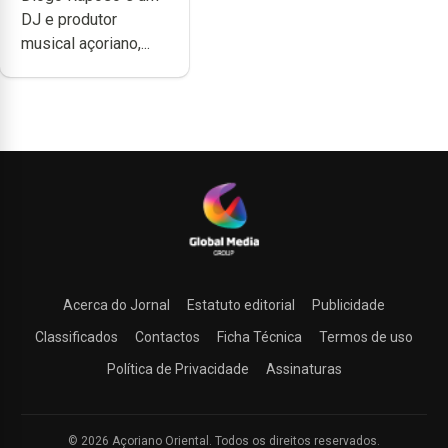
quão difícil é
DJ e produtor
produzir uma
musical açoriano,...
música”
Acerca do Jornal
Estatuto editorial
Publicidade
Classificados
Contactos
Ficha Técnica
Termos de uso
Política de Privacidade
Assinaturas
© 2026 Açoriano Oriental. Todos os direitos reservados.