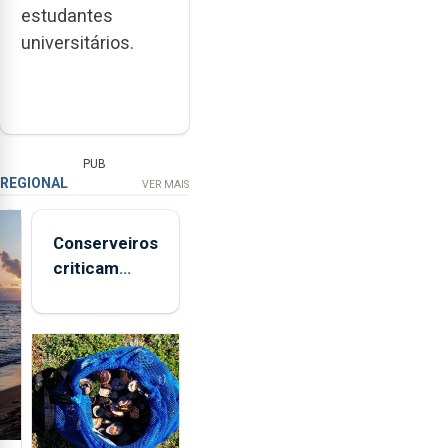
estudantes
universitários.
PUB
REGIONAL
VER MAIS
Conserveiros
criticam
marcas
brancas com
selo Marca
Açores