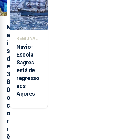
São
Sebastião
e cria 30
postos de
M
trabalho
a
REGIONAL
i
Navio-
s
Escola
d
Sagres
e
está de
3
regresso
8
aos
0
Açores
o
c
o
r
r
ê