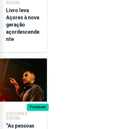
SOCIAL
Livro leva
Açores à nova
geração
açordescende
nte
Premium
CULTURA E
SOCIAL
“As pessoas