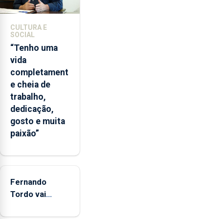
A
ilha
CULTURA E
das
SOCIAL
Flores
“Tenho uma
apresenta
vida
um
completament
“decréscimo
e cheia de
significativo”
trabalho,
da
dedicação,
CPUE
gosto e muita
entre
paixão”
2022
e
2025
Fernando
Tordo vai
celebrar 60
anos de