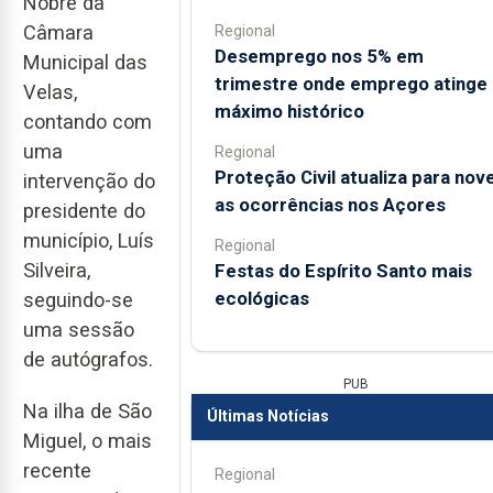
Nobre da
Câmara
Regional
Desemprego nos 5% em
Municipal das
trimestre onde emprego atinge
Velas,
máximo histórico
contando com
uma
Regional
Proteção Civil atualiza para nov
intervenção do
as ocorrências nos Açores
presidente do
município, Luís
Regional
Silveira,
Festas do Espírito Santo mais
ecológicas
seguindo-se
uma sessão
de autógrafos.
PUB
Na ilha de São
Últimas Notícias
Miguel, o mais
recente
Regional