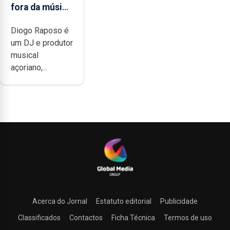
fora da música
não têm a
Diogo Raposo é
noção do quão
um DJ e produtor
difícil é
musical
produzir uma
açoriano,...
música”
Acerca do Jornal
Estatuto editorial
Publicidade
Classificados
Contactos
Ficha Técnica
Termos de uso