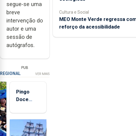
segue-se uma
breve
Cultura e Social
MEO Monte Verde regressa co
intervenção do
reforço da acessibilidade
autor e uma
sessão de
autógrafos.
PUB
REGIONAL
VER MAIS
Pingo
Doce
abre esta
quinta-
feira nova
loja em