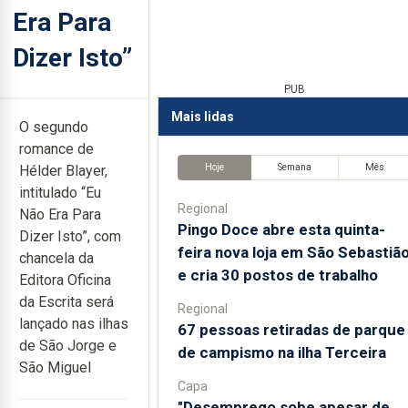
Era Para
Dizer Isto”
PUB
Mais lidas
O segundo
romance de
Hoje
Semana
Mês
Hélder Blayer,
intitulado “Eu
Regional
Não Era Para
Pingo Doce abre esta quinta-
Dizer Isto”, com
feira nova loja em São Sebastiã
chancela da
e cria 30 postos de trabalho
Editora Oficina
da Escrita será
Regional
lançado nas ilhas
67 pessoas retiradas de parque
de São Jorge e
de campismo na ilha Terceira
São Miguel
Capa
"Desemprego sobe apesar de