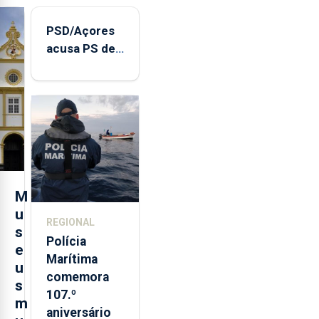
PSD/Açores
acusa PS de
"posição
contraditória"
sobre
evolução
turística
M
u
REGIONAL
s
Polícia
e
Marítima
u
comemora
s
107.º
m
aniversário