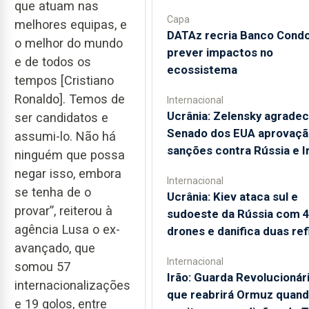
que atuam nas
Capa
melhores equipas, e
DATAz recria Banco Condo
o melhor do mundo
prever impactos no
e de todos os
ecossistema
tempos [Cristiano
Ronaldo]. Temos de
Internacional
Ucrânia: Zelensky agradec
ser candidatos e
Senado dos EUA aprovaçã
assumi-lo. Não há
sanções contra Rússia e I
ninguém que possa
negar isso, embora
Internacional
se tenha de o
Ucrânia: Kiev ataca sul e
provar”, reiterou à
sudoeste da Rússia com 
agência Lusa o ex-
drones e danifica duas ref
avançado, que
Internacional
somou 57
Irão: Guarda Revolucionári
internacionalizações
que reabrirá Ormuz quan
e 19 golos, entre