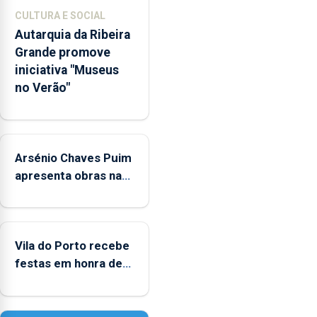
museológicos
CULTURA E SOCIAL
integrados
Autarquia da Ribeira
na
Grande promove
Rede
iniciativa "Museus
Municipal
no Verão"
de
Museus
aos
sábados
Arsénio Chaves Puim
durante
o
apresenta obras na
mês
Biblioteca de Vila do
de
Porto
agosto,
entre
Vila do Porto recebe
as
festas em honra de
14h00
Nossa Senhora da
e
Assunção
as