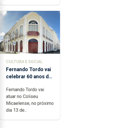
CULTURA E SOCIAL
Fernando Tordo vai
celebrar 60 anos de
carreira no Coliseu
Fernando Tordo vai
Micaelense
atuar no Coliseu
Micaelense, no próximo
dia 13 de...