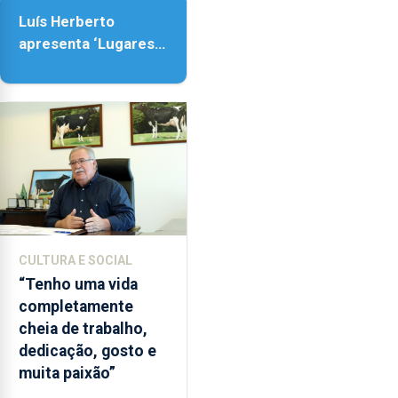
18h00.
Luís Herberto
apresenta ‘Lugares
da Paisagem’
CULTURA E SOCIAL
“Tenho uma vida
completamente
cheia de trabalho,
dedicação, gosto e
muita paixão”