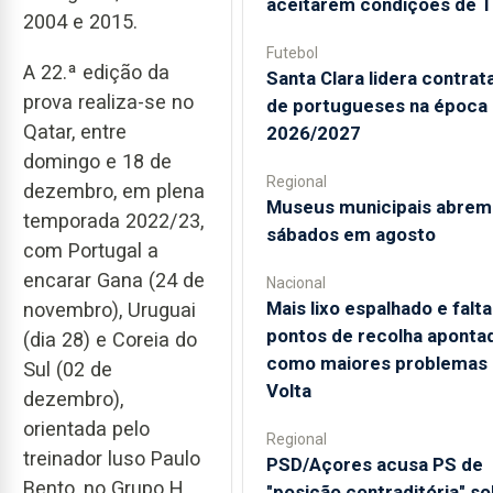
aceitarem condições de 
2004 e 2015.
Futebol
A 22.ª edição da
Santa Clara lidera contra
prova realiza-se no
de portugueses na época
Qatar, entre
2026/2027
domingo e 18 de
Regional
dezembro, em plena
Museus municipais abrem
temporada 2022/23,
sábados em agosto
com Portugal a
encarar Gana (24 de
Nacional
Mais lixo espalhado e falta
novembro), Uruguai
pontos de recolha aponta
(dia 28) e Coreia do
como maiores problemas
Sul (02 de
Volta
dezembro),
orientada pelo
Regional
treinador luso Paulo
PSD/Açores acusa PS de
Bento, no Grupo H.
"posição contraditória" s