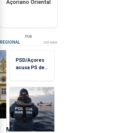
Açoriano Oriental
PUB
REGIONAL
VER MAIS
PSD/Açores
acusa PS de
"posição
contraditória"
sobre
evolução
turística
M