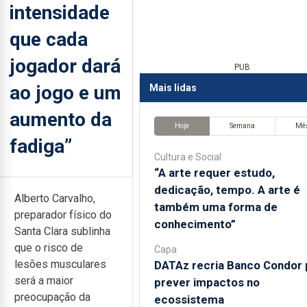
intensidade
que cada
jogador dará
PUB
ao jogo e um
Mais lidas
aumento da
Hoje
Semana
Mê
fadiga”
Cultura e Social
“A arte requer estudo,
dedicação, tempo. A arte é
Alberto Carvalho,
também uma forma de
preparador físico do
conhecimento”
Santa Clara sublinha
que o risco de
Capa
lesões musculares
DATAz recria Banco Condor 
será a maior
prever impactos no
preocupação da
ecossistema