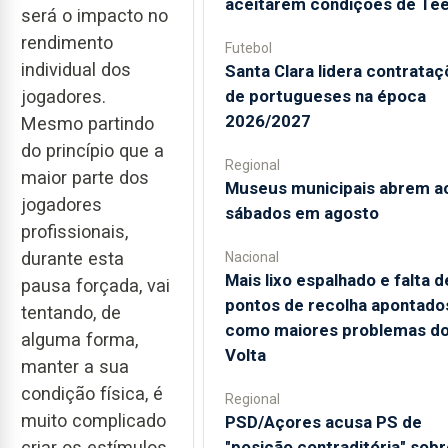
aceitarem condições de Te
será o impacto no
rendimento
Futebol
individual dos
Santa Clara lidera contrata
de portugueses na época
jogadores.
2026/2027
Mesmo partindo
do princípio que a
Regional
maior parte dos
Museus municipais abrem a
jogadores
sábados em agosto
profissionais,
durante esta
Nacional
Mais lixo espalhado e falta d
pausa forçada, vai
pontos de recolha apontado
tentando, de
como maiores problemas d
alguma forma,
Volta
manter a sua
condição física, é
Regional
muito complicado
PSD/Açores acusa PS de
"posição contraditória" sobr
criar os estímulos