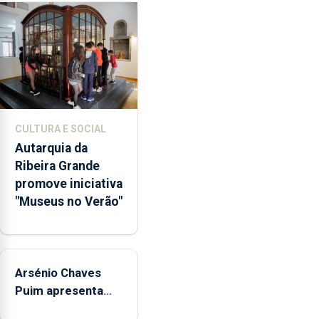
a
abertura
dos
museus
e
núcleos
museológicos
CULTURA E SOCIAL
integrados
Autarquia da
na
Ribeira Grande
Rede
promove iniciativa
Municipal
"Museus no Verão"
de
Museus
aos
sábados
Arsénio Chaves
durante
o
Puim apresenta
mês
obras na Biblioteca