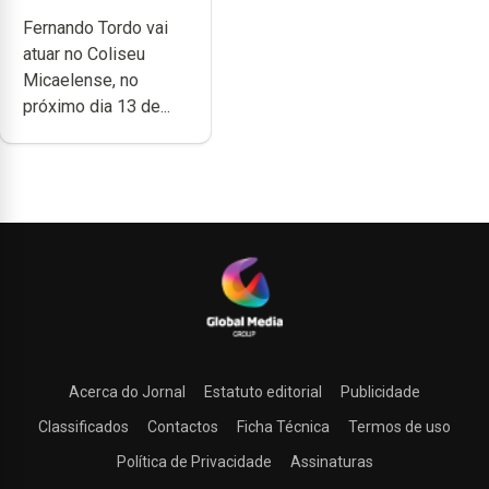
anos de carreira
Fernando Tordo vai
no Coliseu
atuar no Coliseu
Micaelense
Micaelense, no
próximo dia 13 de...
Acerca do Jornal
Estatuto editorial
Publicidade
Classificados
Contactos
Ficha Técnica
Termos de uso
Política de Privacidade
Assinaturas