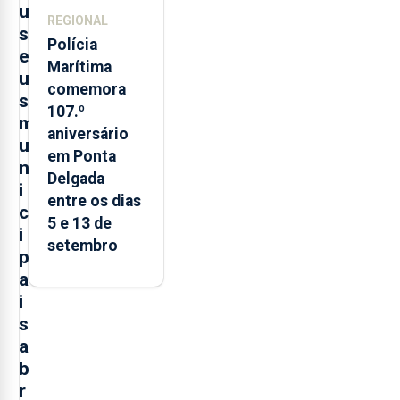
u
REGIONAL
s
Polícia
e
Marítima
u
comemora
s
107.º
m
aniversário
u
em Ponta
n
Delgada
i
entre os dias
c
5 e 13 de
i
setembro
p
a
i
s
a
b
r