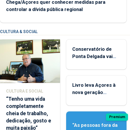
Chega/Açores quer conhecer medidas para
controlar a dívida pública regional
CULTURA & SOCIAL
Conservatório de
Ponta Delgada vai
contar com novos
instrumentos
Livro leva Açores à
CULTURA E SOCIAL
nova geração
“Tenho uma vida
açordescendente
completamente
cheia de trabalho,
Premium
dedicação, gosto e
“As pessoas fora da
muita paixão”