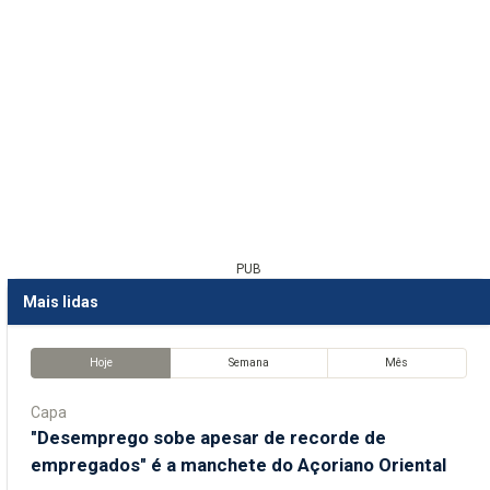
PUB
Mais lidas
Hoje
Semana
Mês
Capa
"Desemprego sobe apesar de recorde de
empregados" é a manchete do Açoriano Oriental