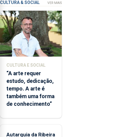
que
CULTURA & SOCIAL
VER MAIS
garante
a
abertura
dos
museus
e
núcleos
museológicos
CULTURA E SOCIAL
integrados
“A arte requer
na
estudo, dedicação,
Rede
tempo. A arte é
Municipal
também uma forma
de
de conhecimento”
Museus
aos
sábados
durante
o
Autarquia da Ribeira