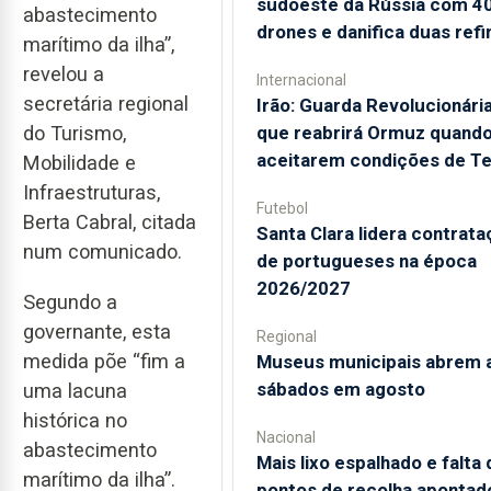
sudoeste da Rússia com 4
abastecimento
drones e danifica duas refi
marítimo da ilha”,
revelou a
Internacional
secretária regional
Irão: Guarda Revolucionária
do Turismo,
que reabrirá Ormuz quand
aceitarem condições de T
Mobilidade e
Infraestruturas,
Futebol
Berta Cabral, citada
Santa Clara lidera contrat
num comunicado.
de portugueses na época
2026/2027
Segundo a
governante, esta
Regional
medida põe “fim a
Museus municipais abrem 
sábados em agosto
uma lacuna
histórica no
Nacional
abastecimento
Mais lixo espalhado e falta 
marítimo da ilha”.
pontos de recolha apontad