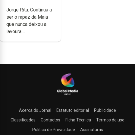
cheia de trabalho,
Jorge Rita. Continua a
dedicação, gosto e
ser o rapaz da Maia
muita paixão”
que nunca deixou a
lavoura....
Acerca do Jornal
Estatuto editorial
Publicidade
Classificados
Contactos
Ficha Técnica
Termos de uso
Política de Privacidade
Assinaturas