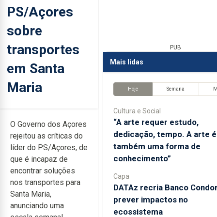
PS/Açores
sobre
transportes
PUB
Mais lidas
em Santa
Maria
Hoje
Semana
M
Cultura e Social
“A arte requer estudo,
O Governo dos Açores
dedicação, tempo. A arte é
rejeitou as críticas do
também uma forma de
líder do PS/Açores, de
conhecimento”
que é incapaz de
encontrar soluções
Capa
nos transportes para
DATAz recria Banco Condor
Santa Maria,
prever impactos no
anunciando uma
ecossistema