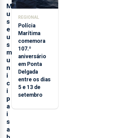
M
u
REGIONAL
s
Polícia
e
Marítima
u
comemora
s
107.º
m
aniversário
u
em Ponta
n
Delgada
i
entre os dias
c
5 e 13 de
i
setembro
p
a
i
s
a
b