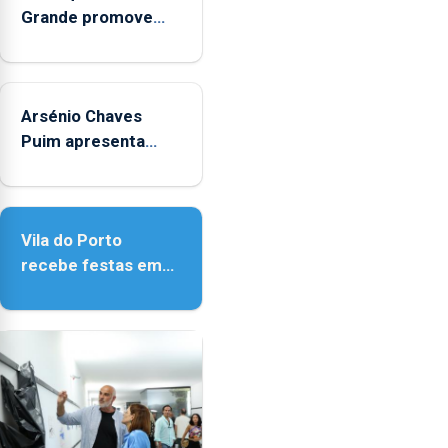
mês
Grande promove
de
iniciativa "Museus
agosto,
no Verão"
entre
as
Arsénio Chaves
14h00
Puim apresenta
e
obras na Biblioteca
as
de Vila do Porto
18h00.
Vila do Porto
recebe festas em
honra de Nossa
Senhora da
Assunção