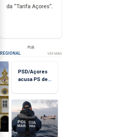
da “Tarifa Açores”.
PUB
REGIONAL
VER MAIS
PSD/Açores
acusa PS de
"posição
contraditória"
sobre
evolução
turística