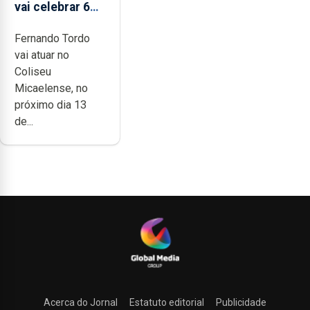
vai celebrar 60
anos de carreira
Fernando Tordo
no Coliseu
vai atuar no
Micaelense
Coliseu
Micaelense, no
próximo dia 13
de...
Acerca do Jornal
Estatuto editorial
Publicidade