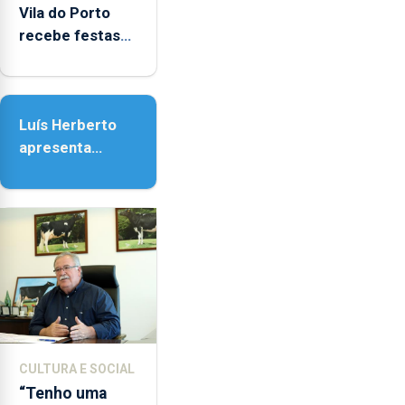
Vila do Porto
recebe festas
em honra de
Nossa Senhora
da Assunção
Luís Herberto
apresenta
‘Lugares da
Paisagem’
CULTURA E SOCIAL
“Tenho uma