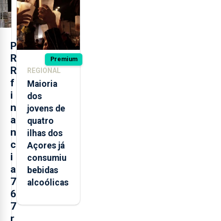
missão na
Roménia
P
R
Premium
R
REGIONAL
f
Maioria
i
dos
n
jovens de
a
quatro
n
ilhas dos
c
Açores já
i
consumiu
a
bebidas
7
alcoólicas
6
7
r