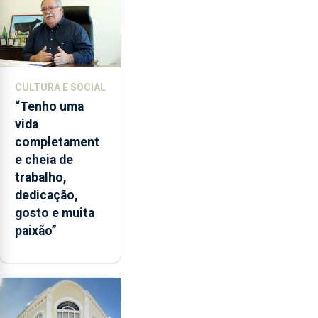
CULTURA E SOCIAL
“Tenho uma
vida
completament
e cheia de
trabalho,
dedicação,
gosto e muita
paixão”