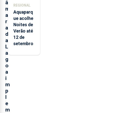
â
REGIONAL
m
Aquaparq
a
ue acolhe
r
Noites de
a
Verão até
d
12 de
a
setembro
L
a
g
o
a
i
m
p
l
e
m