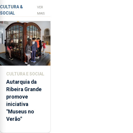
Açores
prevenção
CULTURA &
VER
SOCIAL
primária
MAIS
da
violência
doméstica,
através
da
promoção
de
competências
CULTURA E SOCIAL
pessoais,
Autarquia da
emocionais
Ribeira Grande
e
promove
sociais
iniciativa
junto
"Museus no
das
Verão"
crianças