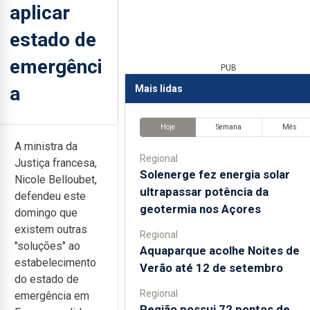
aplicar
estado de
emergênci
PUB
a
Mais lidas
Hoje
Semana
Mês
A ministra da
Regional
Justiça francesa,
Solenerge fez energia solar
Nicole Belloubet,
ultrapassar potência da
defendeu este
geotermia nos Açores
domingo que
existem outras
Regional
"soluções" ao
Aquaparque acolhe Noites de
estabelecimento
Verão até 12 de setembro
do estado de
Regional
emergência em
Região possui 72 pontos de