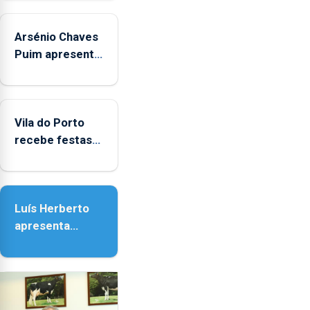
Arsénio Chaves
Puim apresenta
obras na
Biblioteca de
Vila do Porto
Vila do Porto
recebe festas
em honra de
Nossa Senhora
da Assunção
Luís Herberto
apresenta
‘Lugares da
Paisagem’