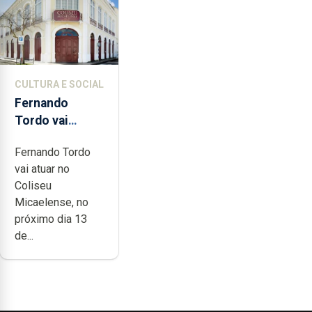
CULTURA E SOCIAL
Fernando
Tordo vai
celebrar 60
Fernando Tordo
anos de
vai atuar no
carreira no
Coliseu
Coliseu
Micaelense, no
Micaelense
próximo dia 13
de...