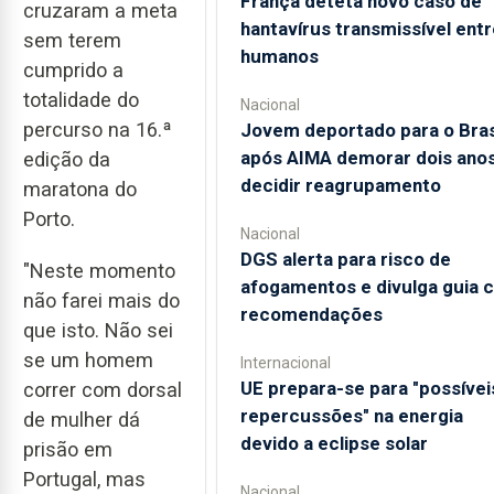
França deteta novo caso de
cruzaram a meta
hantavírus transmissível entr
sem terem
humanos
cumprido a
totalidade do
Nacional
percurso na 16.ª
Jovem deportado para o Bras
após AIMA demorar dois anos
edição da
decidir reagrupamento
maratona do
Porto.
Nacional
DGS alerta para risco de
"Neste momento
afogamentos e divulga guia 
não farei mais do
recomendações
que isto. Não sei
se um homem
Internacional
UE prepara-se para "possívei
correr com dorsal
repercussões" na energia
de mulher dá
devido a eclipse solar
prisão em
Portugal, mas
Nacional