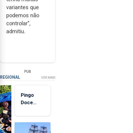
variantes que
podemos não
controlar",
admitiu.
PUB
REGIONAL
VER MAIS
Pingo
Doce
abre esta
quinta-
feira nova
loja em