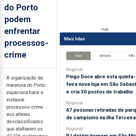
do Porto
podem
enfrentar
PUB
Mais lidas
processos-
crime
Hoje
Semana
Mês
Regional
Pingo Doce abre esta quinta-
A organização da
feira nova loja em São Sebas
maratona do Porto
e cria 30 postos de trabalho
equaciona banir e
instaurar
Regional
processos-crime
67 pessoas retiradas de par
aos atletas
de campismo na ilha Terceira
desclassificados
que atalharem os
Regional
PJ detém homem em São Mig