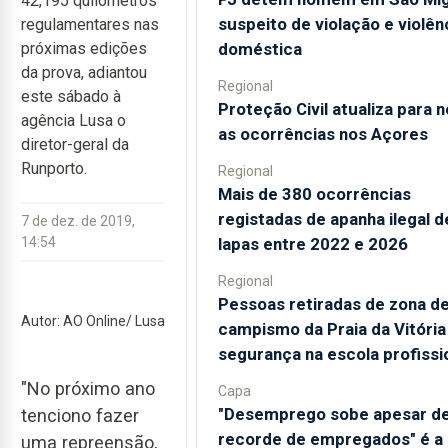
42,195 quilómetros
suspeito de violação e violên
regulamentares nas
doméstica
próximas edições
da prova, adiantou
Regional
este sábado à
Proteção Civil atualiza para 
agência Lusa o
as ocorrências nos Açores
diretor-geral da
Runporto.
Regional
Mais de 380 ocorrências
registadas de apanha ilegal d
7 de dez. de 2019,
lapas entre 2022 e 2026
14:54
Regional
Pessoas retiradas de zona d
Autor: AO Online/ Lusa
campismo da Praia da Vitóri
segurança na escola profissi
"No próximo ano
Capa
"Desemprego sobe apesar d
tenciono fazer
recorde de empregados" é a
uma repreensão,