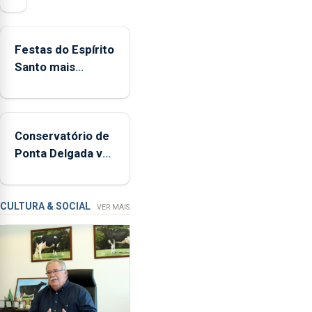
mais
de
380
Festas do Espírito
ocorrências
Santo mais
e
ecológicas
mais
de
160
Conservatório de
inspeções
Ponta Delgada vai
relacionadas
contar com novos
com
instrumentos
a
apanha
CULTURA & SOCIAL
VER MAIS
ilegal
de
lapas
entre
2022
e