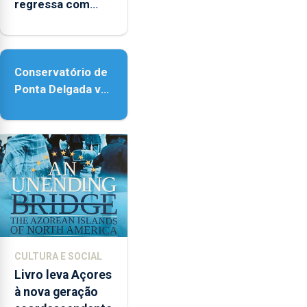
regressa com
reforço da
acessibilidade
Conservatório de
Ponta Delgada vai
contar com novos
instrumentos
CULTURA E SOCIAL
Livro leva Açores
à nova geração