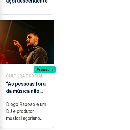
açordescendente
Premium
CULTURA E SOCIAL
“As pessoas fora
da música não
têm a noção do
Diogo Raposo é um
quão difícil é
DJ e produtor
produzir uma
musical açoriano,...
música”