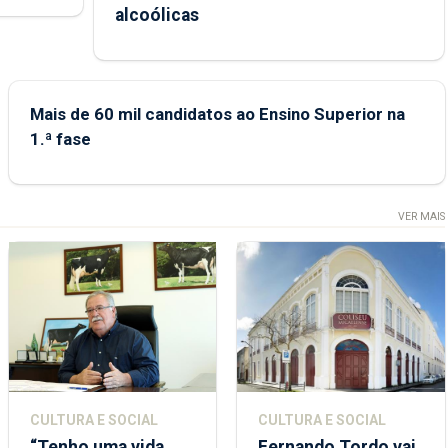
ional.
alcoólicas
Mais de 60 mil candidatos ao Ensino Superior na
1.ª fase
VER MAIS
CULTURA E SOCIAL
CULTURA E SOCIAL
“Tenho uma vida
Fernando Tordo vai