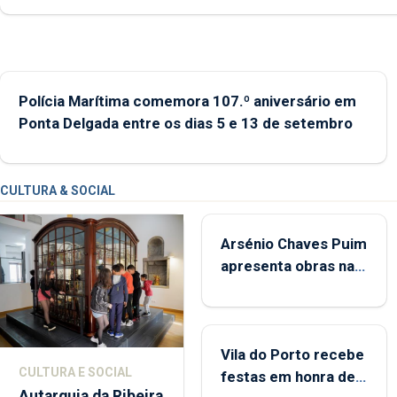
abrange 767 respostas habitacionais, anunciou o Governo Reg
Polícia Marítima comemora 107.º aniversário em
Ponta Delgada entre os dias 5 e 13 de setembro
CULTURA & SOCIAL
Arsénio Chaves Puim
apresenta obras na
Biblioteca de Vila do
Porto
Vila do Porto recebe
CULTURA E SOCIAL
festas em honra de
Autarquia da Ribeira