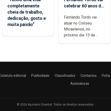
completamente
celebrar 60 anos de
cheia de trabalho,
carreira no Coliseu
Fernando Tordo vai
dedicação, gosto e
Micaelense
atuar no Coliseu
muita paixão”
Micaelense, no
próximo dia 13 de...
Estatuto editorial
Publicidade
Classificados
Contactos
Ficha
Assinaturas
© 2026 Açoriano Oriental. Todos os direitos reservados.