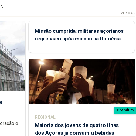
UB
VER MAIS
Missão cumprida: militares açorianos
regressam após missão na Roménia
s
Premium
REGIONAL
peração e
Maioria dos jovens de quatro ilhas
e
dos Açores já consumiu bebidas