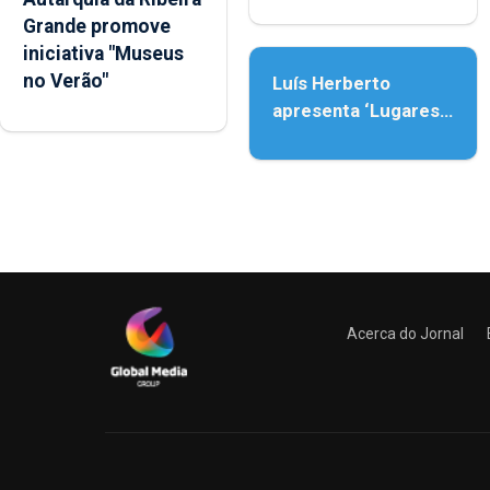
Nossa Senhora da
Grande promove
Assunção
iniciativa "Museus
no Verão"
Luís Herberto
apresenta ‘Lugares
da Paisagem’
Acerca do Jornal