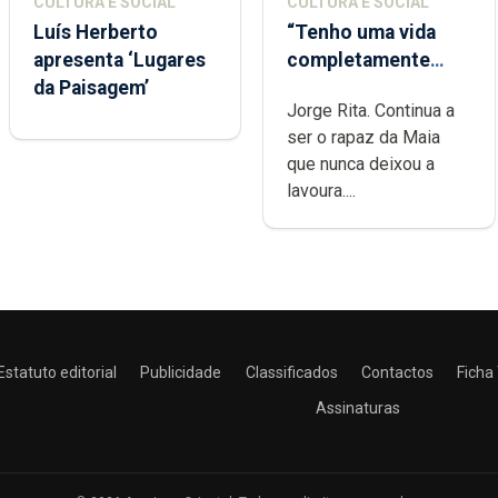
CULTURA E SOCIAL
CULTURA E SOCIAL
Luís Herberto
“Tenho uma vida
apresenta ‘Lugares
completamente
da Paisagem’
cheia de trabalho,
Jorge Rita. Continua a
dedicação, gosto e
ser o rapaz da Maia
muita paixão”
que nunca deixou a
lavoura....
Estatuto editorial
Publicidade
Classificados
Contactos
Ficha
Assinaturas