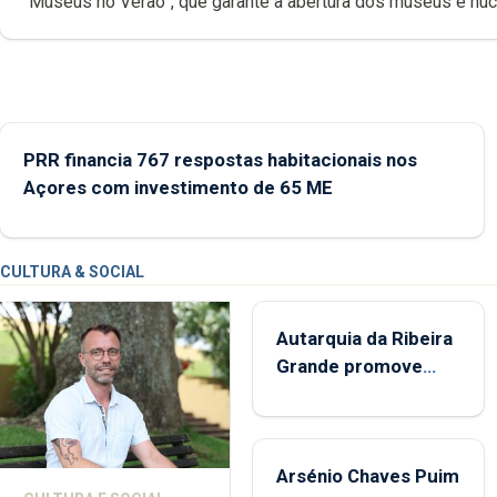
“Museus no Verão”, que garante a abertura dos museus e nú
museológicos integrados na Rede Municipal de Museus aos
durante o mês de agosto, entre as 14h00 e as 18h00.
PRR financia 767 respostas habitacionais nos
Açores com investimento de 65 ME
CULTURA & SOCIAL
Autarquia da Ribeira
Grande promove
iniciativa "Museus no
Verão"
Arsénio Chaves Puim