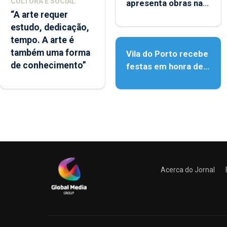
CULTURA E SOCIAL
apresenta obras na
“A arte requer
Biblioteca de Vila do
estudo, dedicação,
Porto
tempo. A arte é
também uma forma
Vila do Porto recebe
de conhecimento”
festas em honra de
Nossa Senhora da
Assunção
Acerca do Jornal