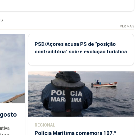
UB
VER MAIS
PSD/Açores acusa PS de "posição
contraditória" sobre evolução turística
agosto
REGIONAL
ativa
Polícia Marítima comemora 107.º