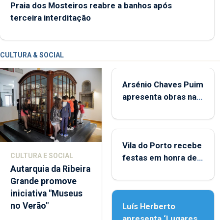
Praia dos Mosteiros reabre a banhos após
terceira interditação
CULTURA & SOCIAL
Arsénio Chaves Puim
apresenta obras na
Biblioteca de Vila do
Porto
Vila do Porto recebe
CULTURA E SOCIAL
festas em honra de
Autarquia da Ribeira
Nossa Senhora da
Grande promove
Assunção
iniciativa "Museus
no Verão"
Luís Herberto
apresenta ‘Lugares