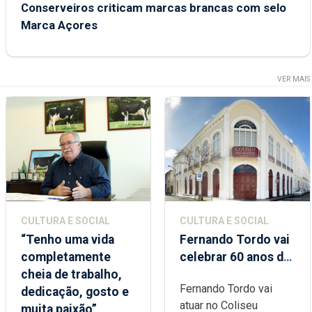
Conserveiros criticam marcas brancas com selo
Marca Açores
VER MAIS
CULTURA E SOCIAL
CULTURA E SOCIAL
“Tenho uma vida
Fernando Tordo vai
completamente
celebrar 60 anos de
cheia de trabalho,
carreira no Coliseu
Fernando Tordo vai
dedicação, gosto e
Micaelense
atuar no Coliseu
muita paixão”