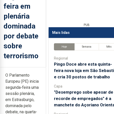
feira em
plenária
dominada
PUB
Mais lidas
por debate
sobre
Hoje
Semana
Mês
terrorismo
Regional
Pingo Doce abre esta quinta-
feira nova loja em São Sebast
O Parlamento
e cria 30 postos de trabalho
Europeu (PE) inicia
Capa
segunda-feira uma
"Desemprego sobe apesar de
sessão plenária,
recorde de empregados" é a
em Estrasburgo,
manchete do Açoriano Orienta
dominada pelo
debate, na quarta-