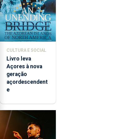
CULTURA E SOCIAL
Livro leva
Açores à nova
geração
açordescendent
e