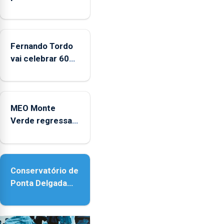
CPUE
entre
2022
e
Fernando Tordo
2025
vai celebrar 60
anos de carreira
no Coliseu
Micaelense
MEO Monte
Verde regressa
com reforço da
acessibilidade
Conservatório de
Ponta Delgada
vai contar com
novos
instrumentos