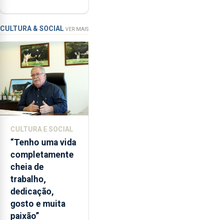
vai contar com
com
novos
a
instrumentos
apanha
CULTURA & SOCIAL
VER MAIS
ilegal
de
lapas
entre
2022
e
2026.
A
CULTURA E SOCIAL
ilha
“Tenho uma vida
das
completamente
Flores
cheia de
apresenta
trabalho,
um
dedicação,
“decréscimo
gosto e muita
significativo”
paixão”
da