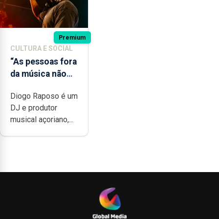
Premium
CULTURA E SOCIAL
“As pessoas fora
da música não
têm a noção do
Diogo Raposo é um
quão difícil é
DJ e produtor
produzir uma
musical açoriano,...
música”