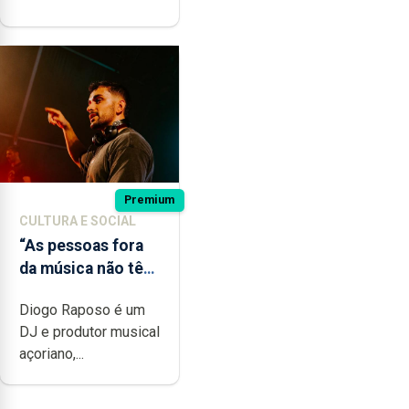
Premium
CULTURA E SOCIAL
“As pessoas fora
da música não têm
a noção do quão
Diogo Raposo é um
difícil é produzir
DJ e produtor musical
uma música”
açoriano,...