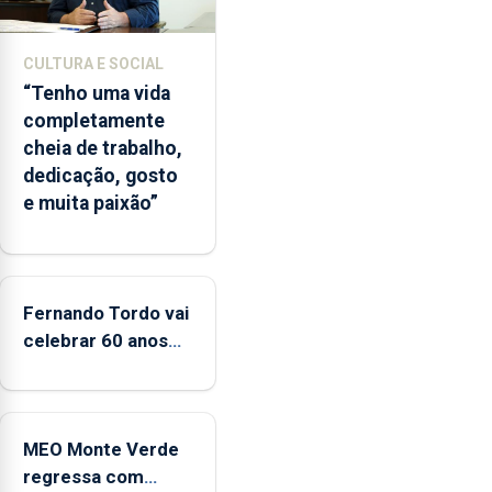
2026.
A
CULTURA E SOCIAL
ilha
“Tenho uma vida
das
completamente
Flores
cheia de trabalho,
apresenta
dedicação, gosto
um
e muita paixão”
“decréscimo
significativo”
da
CPUE
entre
Fernando Tordo vai
2022
celebrar 60 anos
e
de carreira no
2025
Coliseu Micaelense
MEO Monte Verde
regressa com