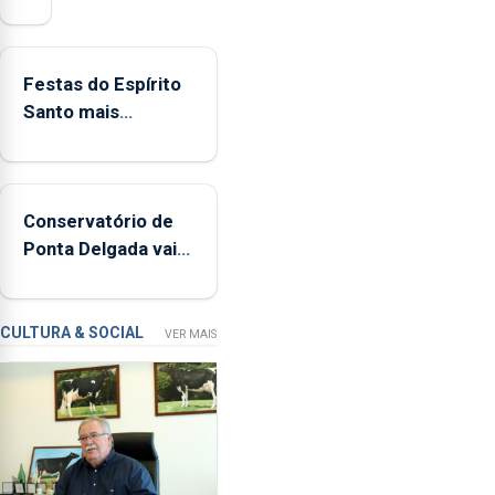
mais
de
380
Festas do Espírito
ocorrências
Santo mais
e
ecológicas
mais
de
160
Conservatório de
inspeções
Ponta Delgada vai
relacionadas
contar com novos
com
instrumentos
a
apanha
CULTURA & SOCIAL
VER MAIS
ilegal
de
lapas
entre
2022
e