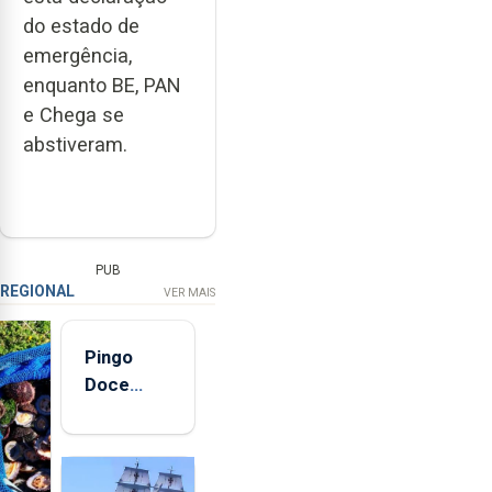
do estado de
emergência,
enquanto BE, PAN
e Chega se
abstiveram.
PUB
REGIONAL
VER MAIS
Pingo
Doce
abre esta
quinta-
feira nova