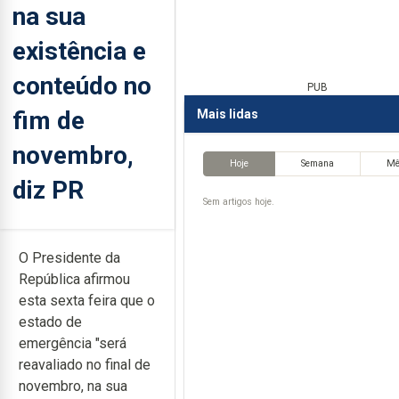
na sua
existência e
conteúdo no
PUB
fim de
Mais lidas
novembro,
Hoje
Semana
M
diz PR
Sem artigos hoje.
O Presidente da
República afirmou
esta sexta feira que o
estado de
emergência "será
reavaliado no final de
novembro, na sua