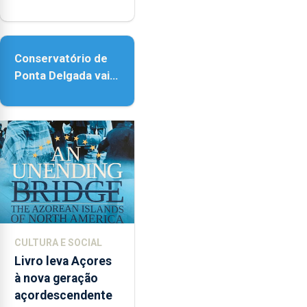
reforço da
acessibilidade
Conservatório de
Ponta Delgada vai
contar com novos
instrumentos
CULTURA E SOCIAL
Livro leva Açores
à nova geração
açordescendente