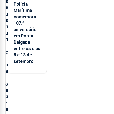
s
Polícia
e
Marítima
u
comemora
s
107.º
m
aniversário
u
em Ponta
n
Delgada
i
entre os dias
c
5 e 13 de
i
setembro
p
a
i
s
a
b
r
e