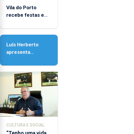
entre
Vila do Porto
as
recebe festas em
14h00
honra de Nossa
e
Senhora da
as
Assunção
18h00.
Luís Herberto
apresenta
‘Lugares da
Paisagem’
CULTURA E SOCIAL
“Tenho uma vida