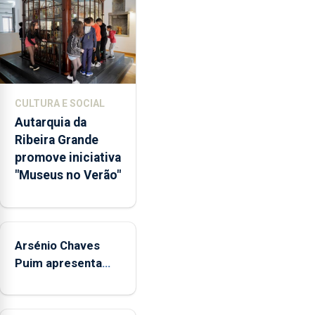
abertura
dos
museus
e
núcleos
museológicos
CULTURA E SOCIAL
integrados
Autarquia da
na
Ribeira Grande
Rede
promove iniciativa
Municipal
"Museus no Verão"
de
Museus
aos
sábados
Arsénio Chaves
durante
o
Puim apresenta
mês
obras na Biblioteca
de
de Vila do Porto
agosto,