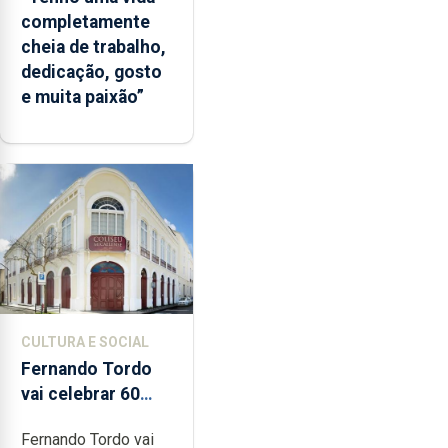
completamente
cheia de trabalho,
dedicação, gosto
e muita paixão”
CULTURA E SOCIAL
Fernando Tordo
vai celebrar 60
anos de carreira
Fernando Tordo vai
no Coliseu