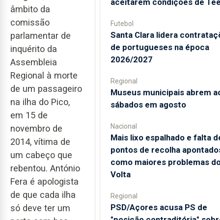
aceitarem condições de Te
âmbito da
comissão
Futebol
Santa Clara lidera contrata
parlamentar de
de portugueses na época
inquérito da
2026/2027
Assembleia
Regional à morte
Regional
de um passageiro
Museus municipais abrem a
na ilha do Pico,
sábados em agosto
em 15 de
Nacional
novembro de
Mais lixo espalhado e falta d
2014, vítima de
pontos de recolha apontado
um cabeço que
como maiores problemas d
rebentou. António
Volta
Fera é apologista
de que cada ilha
Regional
PSD/Açores acusa PS de
só deve ter um
"posição contraditória" sobr