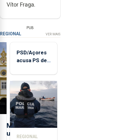
Vítor Fraga.
PUB
REGIONAL
VER MAIS
PSD/Açores
acusa PS de
"posição
contraditória"
sobre
evolução
turística
M
u
REGIONAL