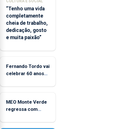
CULTURA E SOCIAL
ilha
“Tenho uma vida
das
completamente
Flores
cheia de trabalho,
apresenta
dedicação, gosto
um
e muita paixão”
“decréscimo
significativo”
da
CPUE
entre
Fernando Tordo vai
2022
celebrar 60 anos
e
de carreira no
2025
Coliseu Micaelense
MEO Monte Verde
regressa com
reforço da
acessibilidade