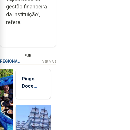
gestão financeira
da instituição”,
refere.
PUB
REGIONAL
VER MAIS
Pingo
Doce
abre esta
quinta-
feira nova
loja em
São
Sebastião