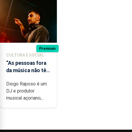
Premium
CULTURA E SOCIAL
“As pessoas fora
da música não têm
a noção do quão
Diogo Raposo é um
difícil é produzir
DJ e produtor
uma música”
musical açoriano,...