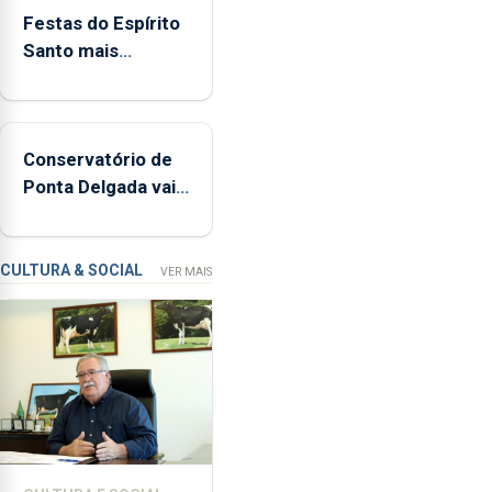
380
Festas do Espírito
ocorrências
Santo mais
e
ecológicas
mais
de
160
Conservatório de
inspeções
Ponta Delgada vai
relacionadas
contar com novos
com
instrumentos
a
apanha
CULTURA & SOCIAL
VER MAIS
ilegal
de
lapas
entre
2022
e
2026.
A