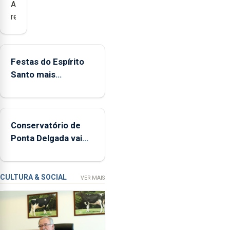
Açores
registaram
mais
de
380
Festas do Espírito
ocorrências
Santo mais
e
ecológicas
mais
de
160
Conservatório de
inspeções
Ponta Delgada vai
relacionadas
contar com novos
com
instrumentos
a
apanha
CULTURA & SOCIAL
VER MAIS
ilegal
de
lapas
entre