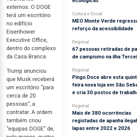
ecológicas
externos. O DOGE
Cultura e Social
terá um escritório
MEO Monte Verde regress
no edifício
reforço da acessibilidade
Eisenhower
Executive Office,
Regional
dentro do complexo
67 pessoas retiradas de p
da Casa Branca.
de campismo na ilha Terce
Regional
Trump anunciou
Pingo Doce abre esta quint
que Musk receberá
feira nova loja em São Seb
um escritório “para
e cria 30 postos de trabalh
cerca de 20
pessoas”, a
Regional
contratar. A ordem
Mais de 380 ocorrências
também criou
registadas de apanha ilegal
lapas entre 2022 e 2026
“equipas DOGE” de,
pelo menos, quatro