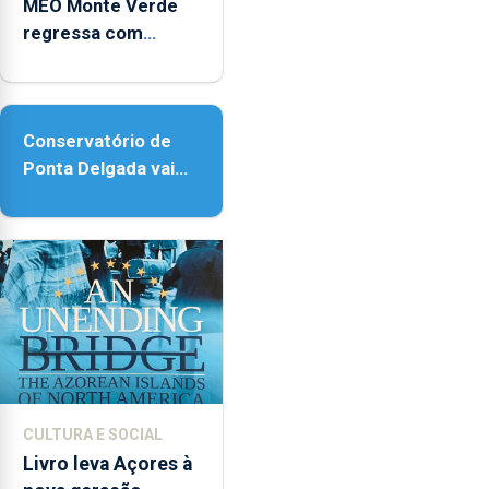
MEO Monte Verde
regressa com
reforço da
acessibilidade
Conservatório de
Ponta Delgada vai
contar com novos
instrumentos
CULTURA E SOCIAL
Livro leva Açores à