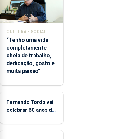
2022
e
2026.
A
CULTURA E SOCIAL
ilha
“Tenho uma vida
das
completamente
Flores
cheia de trabalho,
apresenta
dedicação, gosto e
um
muita paixão”
“decréscimo
significativo”
da
CPUE
entre
Fernando Tordo vai
2022
celebrar 60 anos de
e
carreira no Coliseu
2025
Micaelense