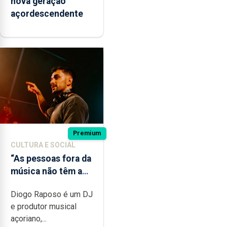
nova geração
açordescendente
Premium
CULTURA E SOCIAL
“As pessoas fora da
música não têm a
noção do quão
Diogo Raposo é um DJ
difícil é produzir
e produtor musical
uma música”
açoriano,...