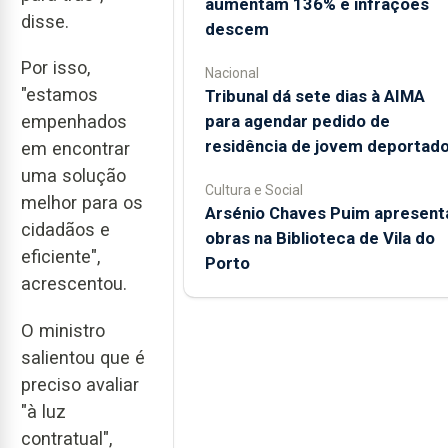
aumentam 136% e infrações
disse.
descem
Por isso,
Nacional
"estamos
Tribunal dá sete dias à AIMA
para agendar pedido de
empenhados
residência de jovem deportad
em encontrar
uma solução
Cultura e Social
melhor para os
Arsénio Chaves Puim apresent
cidadãos e
obras na Biblioteca de Vila do
eficiente",
Porto
acrescentou.
O ministro
salientou que é
preciso avaliar
"à luz
contratual",