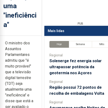
uma
"ineficiênci
a"
PUB
Mais lidas
O ministro dos
Hoje
Semana
Mês
Assuntos
Parlamentares
Regional
admitiu que "é
Solenerge fez energia solar
muito provável"
ultrapassar potência da
que a televisão
geotermia nos Açores
digital terrestre
Regional
(TDT) seja
Região possui 72 pontos de
atualmente uma
recolha de embalagens Volta
"ineficiência" e
disse que está a
Regional
ser avaliado o
Aquaparque acolhe Noites de