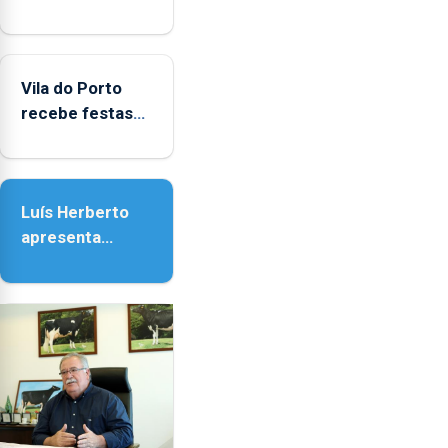
obras na
Biblioteca de
Vila do Porto
Vila do Porto
recebe festas
em honra de
Nossa Senhora
da Assunção
Luís Herberto
apresenta
‘Lugares da
Paisagem’