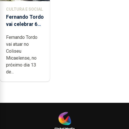
CULTURA E SOCIAL
Fernando Tordo
vai celebrar 60
anos de carreira
Fernando Tordo
no Coliseu
vai atuar no
Micaelense
Coliseu
Micaelense, no
próximo dia 13
de...