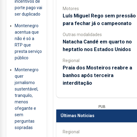
incentivos de
porte pago vai
Motores
ser duplicado
Luís Miguel Rego sem pressão
para fechar já o campeonato
Montenegro
acentua que
Outras modalidades
não é só a
Natacha Candé em quarto no
RTP que
heptatlo nos Estados Unidos
presta serviço
público
Regional
Praia dos Mosteiros reabre a
Montenegro
banhos após terceira
quer
interditação
jornalismo
sustentável,
tranquilo,
menos
PUB
ofegante e
sem
Últimas Notícias
perguntas
sopradas
Regional