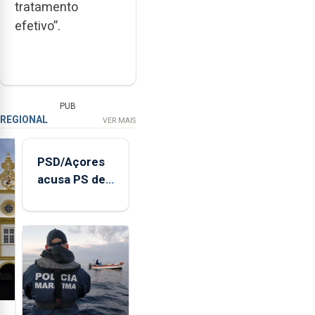
tratamento
efetivo”.
PUB
REGIONAL
VER MAIS
PSD/Açores
acusa PS de
"posição
contraditória"
sobre
evolução
turística