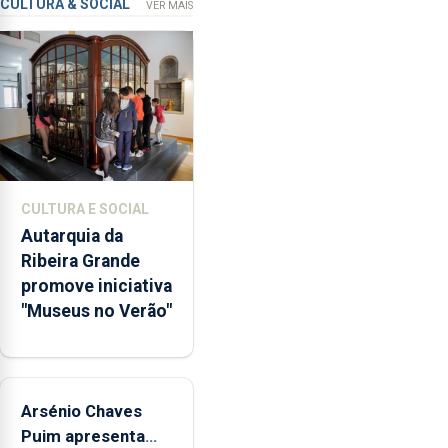
que
CULTURA & SOCIAL
VER MAIS
garante
a
abertura
dos
museus
e
núcleos
museológicos
CULTURA E SOCIAL
integrados
Autarquia da
na
Ribeira Grande
Rede
promove iniciativa
Municipal
"Museus no Verão"
de
Museus
aos
sábados
Arsénio Chaves
durante
o
Puim apresenta