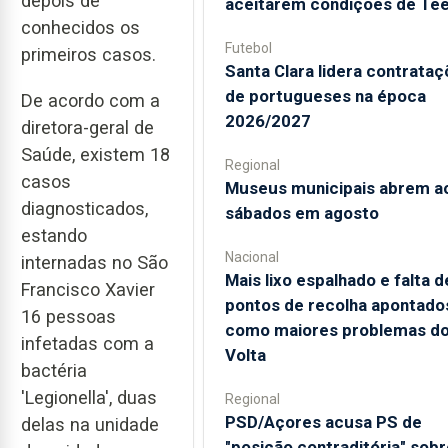
depois de
aceitarem condições de Te
conhecidos os
Futebol
primeiros casos.
Santa Clara lidera contrata
de portugueses na época
De acordo com a
2026/2027
diretora-geral de
Saúde, existem 18
Regional
casos
Museus municipais abrem a
diagnosticados,
sábados em agosto
estando
Nacional
internadas no São
Mais lixo espalhado e falta d
Francisco Xavier
pontos de recolha apontado
16 pessoas
como maiores problemas d
infetadas com a
Volta
bactéria
'Legionella', duas
Regional
PSD/Açores acusa PS de
delas na unidade
"posição contraditória" sobr