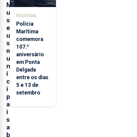
M
u
REGIONAL
s
Polícia
e
Marítima
u
comemora
s
107.º
m
aniversário
u
em Ponta
n
Delgada
i
entre os dias
c
5 e 13 de
i
setembro
p
a
i
s
a
b