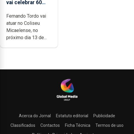
vai celebrar 60
anos de carreira
Fernando Tordo vai
no Coliseu
atuar no Coliseu
Micaelense
Micaelense, no
próximo dia 13 de...
Acerca do Jornal
Estatuto editorial
Publicidade
Classificados
Contactos
Ficha Técnica
Termos de uso