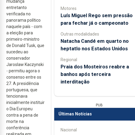
mudança
entretanto
Motores
verificada no
Luís Miguel Rego sem pressão
panorama político
para fechar já o campeonato
naquele país - com
a eleição para
Outras modalidades
primeiro-ministro
Natacha Candé em quarto no
de Donald Tusk, que
heptatlo nos Estados Unidos
sucedeu ao
conservador
Regional
Jaroslaw Kaczynski
Praia dos Mosteiros reabre a
- permitiu agora o
banhos após terceira
consenso entre os
interditação
27. A presidência
portuguesa, que
tencionava
inicialmente instituir
PUB
o Dia Europeu
Últimas Notícias
contra a pena de
morte na
conferência
Nacional
realizada em