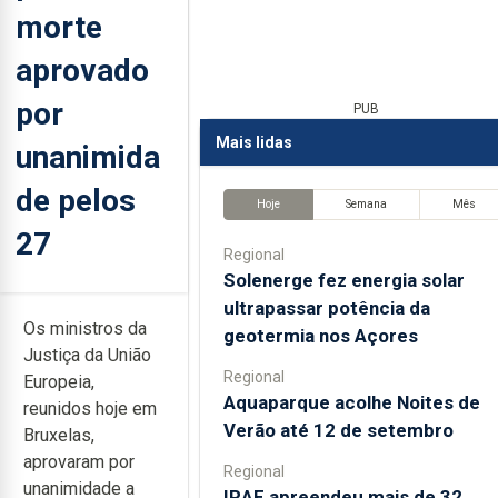
morte
aprovado
por
PUB
Mais lidas
unanimida
de pelos
Hoje
Semana
Mês
27
Regional
Solenerge fez energia solar
ultrapassar potência da
Os ministros da
geotermia nos Açores
Justiça da União
Regional
Europeia,
Aquaparque acolhe Noites de
reunidos hoje em
Verão até 12 de setembro
Bruxelas,
aprovaram por
Regional
unanimidade a
IRAE apreendeu mais de 32