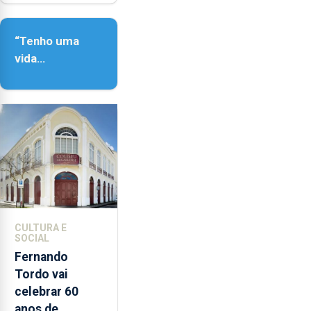
Paisagem’
“Tenho uma
vida
completamente
cheia de
trabalho,
dedicação,
gosto e muita
paixão”
CULTURA E
SOCIAL
Fernando
Tordo vai
celebrar 60
anos de