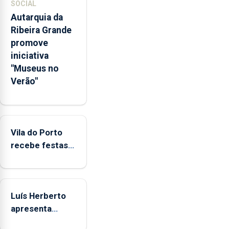
pessoais,
SOCIAL
emocionais
Autarquia da
e
Ribeira Grande
sociais
promove
junto
iniciativa
das
"Museus no
crianças
Verão"
Vila do Porto
recebe festas
em honra de
Nossa Senhora
da Assunção
Luís Herberto
apresenta
‘Lugares da