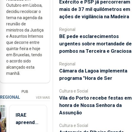
Exército e PSP já percorreram
Outubro em Lisboa,
mais de 37 mil quilómetros em
decidiu recolocar o
ações de vigilância na Madeira
tema na agenda da
reunião de
Regional
ministros da Justiça
BE pede esclarecimentos
e Assuntos Internos
que decorre entre
urgentes sobre mortandade de
quinta-feira e hoje
pombos na Terceira e Graciosa
em Bruxelas, tendo
o acordo sido
Regional
alcançado esta
Câmara da Lagoa implementa
manhã.
programa "Hora de Ser
Cultura e Social
PUB
Vila do Porto recebe festas em
REGIONAL
VER MAIS
honra de Nossa Senhora da
Assunção
IRAE
apreendeu
Cultura e Social
mais de 32