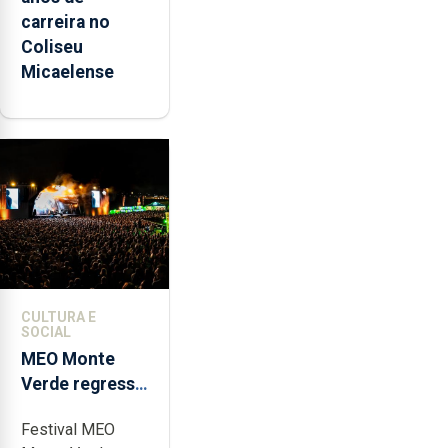
carreira no
Coliseu
Micaelense
CULTURA E
SOCIAL
MEO Monte
Verde regressa
com reforço da
Festival MEO
acessibilidade