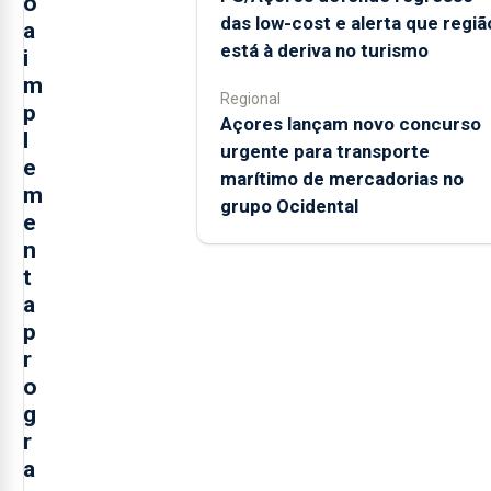
o
das low-cost e alerta que regiã
a
está à deriva no turismo
i
m
Regional
p
Açores lançam novo concurso
l
urgente para transporte
e
marítimo de mercadorias no
m
grupo Ocidental
e
n
t
a
p
r
o
g
r
a