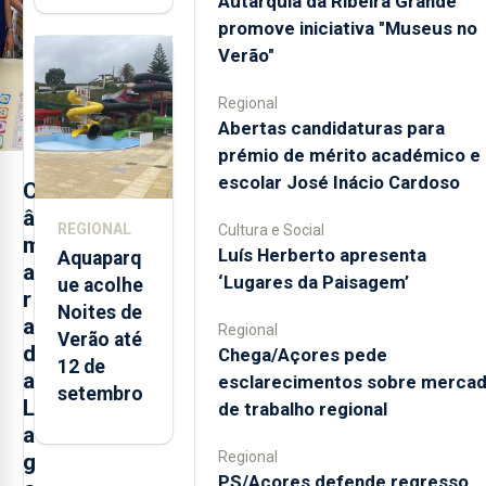
Autarquia da Ribeira Grande
toneladas
promove iniciativa "Museus no
de
Verão"
alimentos
entre
Regional
2021 e
Abertas candidaturas para
2025 nos
prémio de mérito académico e
Açores
escolar José Inácio Cardoso
C
â
REGIONAL
Cultura e Social
m
Luís Herberto apresenta
Aquaparq
a
‘Lugares da Paisagem’
ue acolhe
r
Noites de
a
Regional
Verão até
d
Chega/Açores pede
12 de
a
esclarecimentos sobre merca
setembro
L
de trabalho regional
a
Regional
g
PS/Açores defende regresso