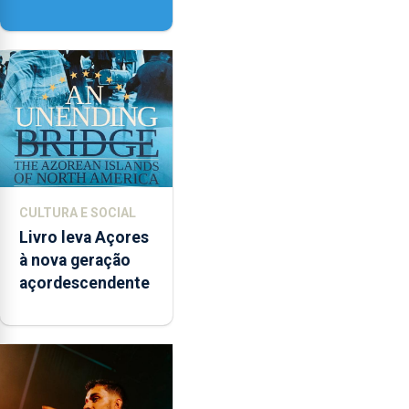
contar com novos
instrumentos
CULTURA E SOCIAL
Livro leva Açores
à nova geração
açordescendente