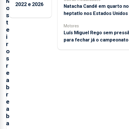
M
2022 e 2026
Natacha Candé em quarto no
o
heptatlo nos Estados Unidos
s
t
Motores
e
Luís Miguel Rego sem press
i
para fechar já o campeonato
r
o
s
r
e
a
b
r
e
a
b
a