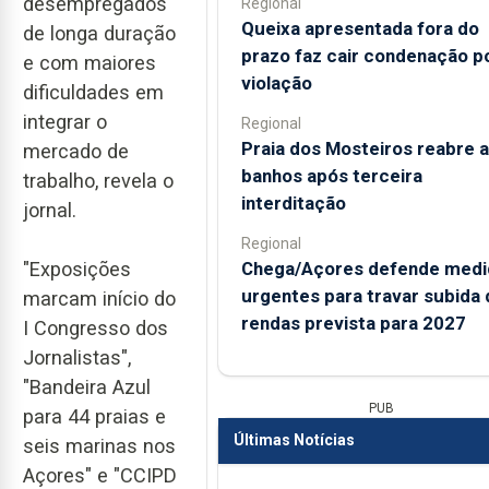
desempregados
Regional
Queixa apresentada fora do
de longa duração
prazo faz cair condenação p
e com maiores
violação
dificuldades em
integrar o
Regional
Praia dos Mosteiros reabre a
mercado de
banhos após terceira
trabalho, revela o
interditação
jornal.
Regional
Chega/Açores defende medi
"Exposições
urgentes para travar subida 
marcam início do
rendas prevista para 2027
I Congresso dos
Jornalistas",
"Bandeira Azul
PUB
para 44 praias e
Últimas Notícias
seis marinas nos
Açores" e "CCIPD