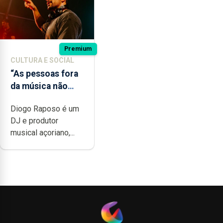
Premium
CULTURA E SOCIAL
“As pessoas fora
da música não
têm a noção do
Diogo Raposo é um
quão difícil é
DJ e produtor
produzir uma
musical açoriano,...
música”