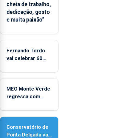
cheia de trabalho,
dedicação, gosto
e muita paixão”
Fernando Tordo
vai celebrar 60
anos de carreira
no Coliseu
Micaelense
MEO Monte Verde
regressa com
reforço da
acessibilidade
Conservatório de
Ponta Delgada vai