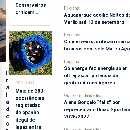
Conserveiros
Regional
criticam
Aquaparque acolhe Noites d
marcas
Verão até 12 de setembro
brancas com
selo Marca
Regional
Açores
Conserveiros criticam marc
brancas com selo Marca Aço
Regional
Solenerge fez energia solar
P
ultrapassar potência da
r
geotermia nos Açores
REGIONAL
a
Mais de 380
i
Outras modalidades
ocorrências
a
Alana Gonçalo “feliz” por
registadas
d
representar o União Sportiv
de apanha
o
2026/2027
ilegal de
s
lapas entre
Outras modalidades