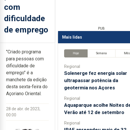
com
dificuldade
de emprego
PUB
Mais lidas
"Criado programa
Hoje
Semana
Mê
para pessoas com
dificuldade de
Regional
emprego" é a
Solenerge fez energia solar
manchete da edição
ultrapassar potência da
desta sexta-feira do
geotermia nos Açores
Açoriano Oriental.
Regional
Aquaparque acolhe Noites d
28 de abr. de 2023,
Verão até 12 de setembro
00:00
Regional
IRAE apreendeu mais de 32