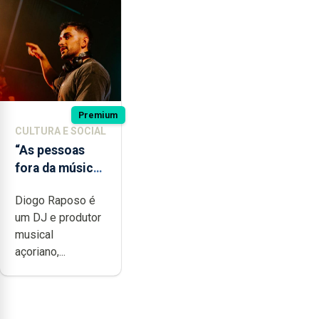
Premium
CULTURA E SOCIAL
“As pessoas
fora da música
não têm a
Diogo Raposo é
noção do quão
um DJ e produtor
difícil é
musical
produzir uma
açoriano,...
música”