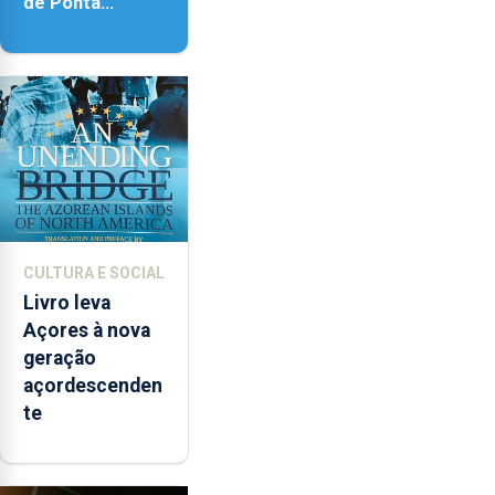
de Ponta
Delgada vai
contar com
novos
instrumentos
CULTURA E SOCIAL
Livro leva
Açores à nova
geração
açordescenden
te