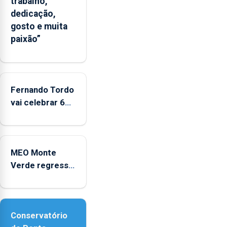
trabalho,
significativo”
dedicação,
da
gosto e muita
CPUE
paixão”
entre
2022
e
2025
Fernando Tordo
vai celebrar 60
anos de carreira
no Coliseu
Micaelense
MEO Monte
Verde regressa
com reforço da
acessibilidade
Conservatório