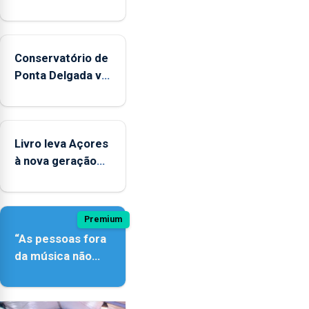
Conservatório de
Ponta Delgada vai
contar com
novos
instrumentos
Livro leva Açores
à nova geração
açordescendente
Premium
“As pessoas fora
da música não
têm a noção do
quão difícil é
produzir uma