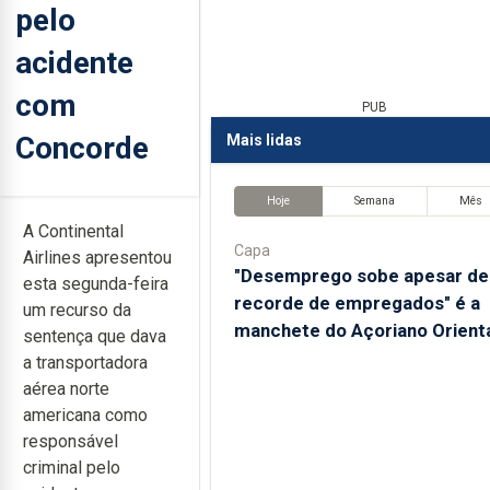
pelo
acidente
com
PUB
Concorde
Mais lidas
Hoje
Semana
Mês
A Continental
Capa
Airlines apresentou
"Desemprego sobe apesar de
esta segunda-feira
recorde de empregados" é a
um recurso da
manchete do Açoriano Orient
sentença que dava
a transportadora
aérea norte
americana como
responsável
criminal pelo