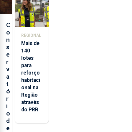
Açores
C
o
REGIONAL
n
Mais de
s
140
e
lotes
r
para
v
reforço
a
habitaci
t
onal na
ó
Região
r
através
i
do PRR
o
d
e