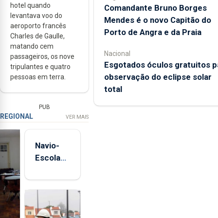
hotel quando
Comandante Bruno Borges
levantava voo do
Mendes é o novo Capitão do
aeroporto francês
Porto de Angra e da Praia
Charles de Gaulle,
matando cem
Nacional
passageiros, os nove
Esgotados óculos gratuitos p
tripulantes e quatro
observação do eclipse solar
pessoas em terra.
total
PUB
REGIONAL
VER MAIS
Navio-
Escola
Sagres
está de
regresso
aos