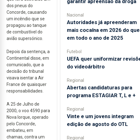
garantir apreensão da droga
dos pneus do
Concorde, causando
Nacional
um incêndio que se
Autoridades já apreenderam
propagou ao tanque
mais cocaína em 2026 do que
de combustível do
em todo o ano de 2025
avião supersónico.
Depois da sentença, a
Futebol
Continental disse, em
UEFA quer uniformizar revisõ
comunicado, que a
do videoárbitro
decisão do tribunal
visava isentar a Air
Regional
France de quaisquer
Abertas candidaturas para
responsabilidades.
programa ESTAGIAR T, L e +
A 25 de Julho de
Regional
2000, o voo 4590 para
Vinte e um jovens integram
Nova Iorque, operado
edição de agosto do OTL
pelo Concorde,
embateu, em
chamas, contra um
Regional