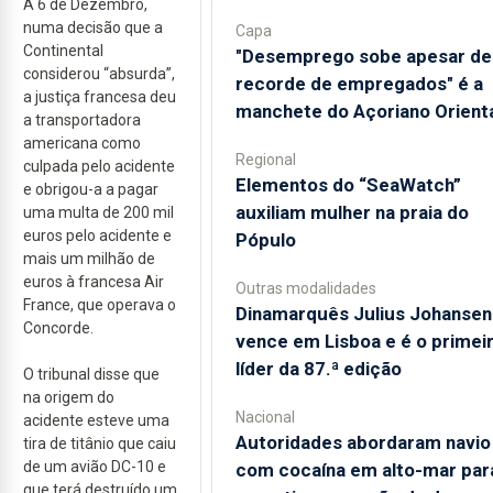
A 6 de Dezembro,
numa decisão que a
Capa
Continental
"Desemprego sobe apesar de
considerou “absurda”,
recorde de empregados" é a
a justiça francesa deu
manchete do Açoriano Orient
a transportadora
americana como
Regional
culpada pelo acidente
​Elementos do “SeaWatch”
e obrigou-a a pagar
auxiliam mulher na praia do
uma multa de 200 mil
euros pelo acidente e
Pópulo
mais um milhão de
euros à francesa Air
Outras modalidades
France, que operava o
Dinamarquês Julius Johansen
Concorde.
vence em Lisboa e é o primei
líder da 87.ª edição
O tribunal disse que
na origem do
Nacional
acidente esteve uma
Autoridades abordaram navio
tira de titânio que caiu
de um avião DC-10 e
com cocaína em alto-mar par
que terá destruído um