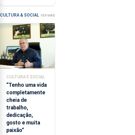
as
requalificação
condições
de
CULTURA & SOCIAL
VER MAIS
ensino
da
instituição
CULTURA E SOCIAL
“Tenho uma vida
completamente
cheia de
trabalho,
dedicação,
gosto e muita
paixão”