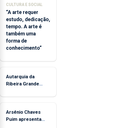
partilhadas
CULTURA E SOCIAL
entre
“A arte requer
o
estudo, dedicação,
Governo
tempo. A arte é
Regional
também uma
e
forma de
os
conhecimento”
municípios.
Autarquia da
Ribeira Grande
promove iniciativa
"Museus no Verão"
Arsénio Chaves
Puim apresenta
obras na Biblioteca