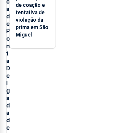
c
de coação e
a
tentativa de
d
violação da
e
prima em São
P
Miguel
o
n
t
a
D
e
l
g
a
d
a
d
e