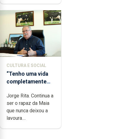
CULTURA E SOCIAL
“Tenho uma vida
completamente
cheia de trabalho,
Jorge Rita. Continua a
dedicação, gosto e
ser o rapaz da Maia
muita paixão”
que nunca deixou a
lavoura....