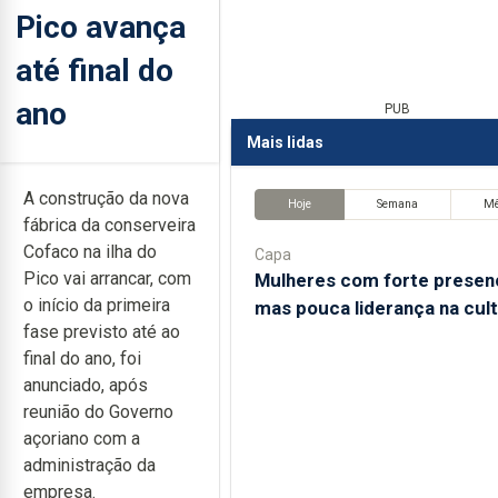
Pico avança
até final do
ano
PUB
Mais lidas
A construção da nova
Hoje
Semana
M
fábrica da conserveira
Cofaco na ilha do
Capa
Pico vai arrancar, com
Mulheres com forte presen
o início da primeira
mas pouca liderança na cul
fase previsto até ao
final do ano, foi
anunciado, após
reunião do Governo
açoriano com a
administração da
empresa.