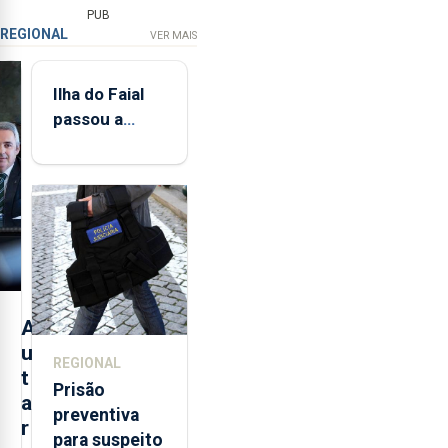
PUB
REGIONAL
VER MAIS
Ilha do Faial
passou a
integrar rede
de
monitorização
de infrassons
dos Açores
A
u
REGIONAL
t
Prisão
a
preventiva
r
para suspeito