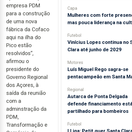
empresa PDM
Capa
para a construção
Mulheres com forte presen
de uma nova
mas pouca liderança na cul
fábrica da Cofaco
Futebol
aqui na ilha do
Vinícius Lopes continua no 
Pico estão
Clara até junho de 2029
resolvidos”,
afirmou o
Motores
presidente do
Luís Miguel Rego sagra-se
pentacampeão em Santa Ma
Governo Regional
dos Açores, à
Regional
saída da reunião
Autarca de Ponta Delgada
com a
defende financiamento está
adminstração da
partilhado para bombeiros
PDM,
Futebol
Transformação e
I Liga: Petit quer Santa Clar