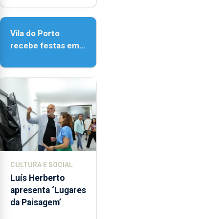
de Vila do Porto
Vila do Porto
recebe festas em
honra de Nossa
Senhora da
Assunção
CULTURA E SOCIAL
Luís Herberto
apresenta ‘Lugares
da Paisagem’