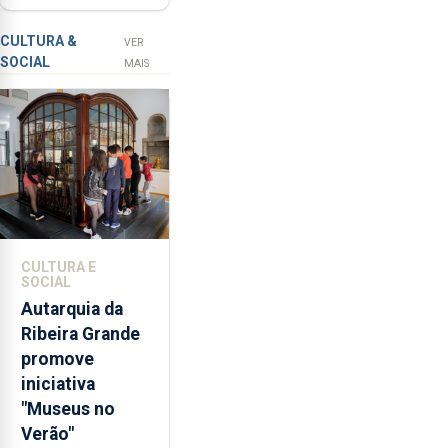
com selo Marca
a
Açores
prevenção
CULTURA &
VER
SOCIAL
primária
MAIS
da
violência
doméstica,
através
da
promoção
de
competências
CULTURA E
pessoais,
SOCIAL
emocionais
Autarquia da
e
Ribeira Grande
sociais
promove
junto
iniciativa
das
"Museus no
crianças
Verão"