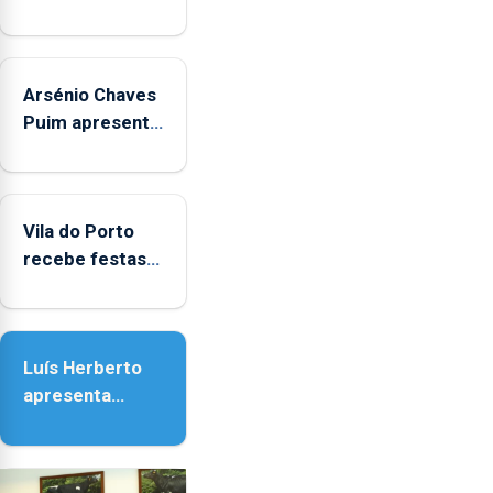
Arsénio Chaves
Puim apresenta
obras na
Biblioteca de
Vila do Porto
Vila do Porto
recebe festas
em honra de
Nossa Senhora
da Assunção
Luís Herberto
apresenta
‘Lugares da
Paisagem’