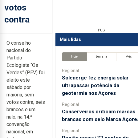
votos
contra
PUB
Mais lidas
O conselho
nacional do
Hoje
Semana
Mês
Partido
Ecologista “Os
Regional
Verdes” (PEV) foi
Solenerge fez energia solar
eleito este
ultrapassar potência da
sábado por
geotermia nos Açores
maioria, sem
votos contra, seis
Regional
brancos e um
Conserveiros criticam marcas
nulo, na 14.ª
brancas com selo Marca Açore
convenção
Regional
nacional, em
Região possui 72 pontos de