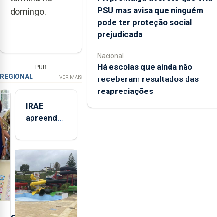
PSU mas avisa que ninguém
domingo.
pode ter proteção social
prejudicada
Nacional
Há escolas que ainda não
PUB
REGIONAL
receberam resultados das
VER MAIS
reapreciações
IRAE
apreendeu
mais de 32
toneladas
de
alimentos
entre
2021 e
2025 nos
Açores