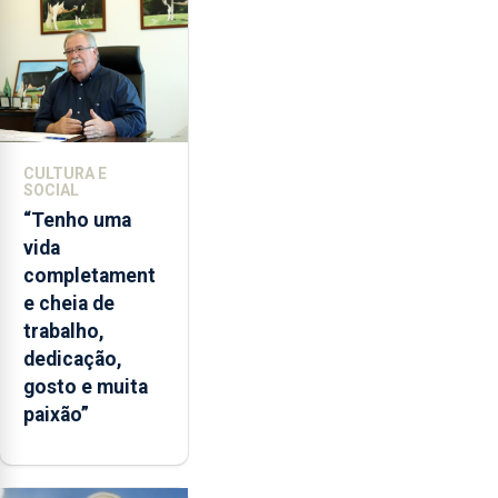
CULTURA E
SOCIAL
“Tenho uma
vida
completament
e cheia de
trabalho,
dedicação,
gosto e muita
paixão”