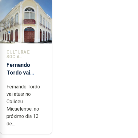
CULTURA E
SOCIAL
Fernando
Tordo vai
celebrar 60
Fernando Tordo
anos de
vai atuar no
carreira no
Coliseu
Coliseu
Micaelense, no
Micaelense
próximo dia 13
de...