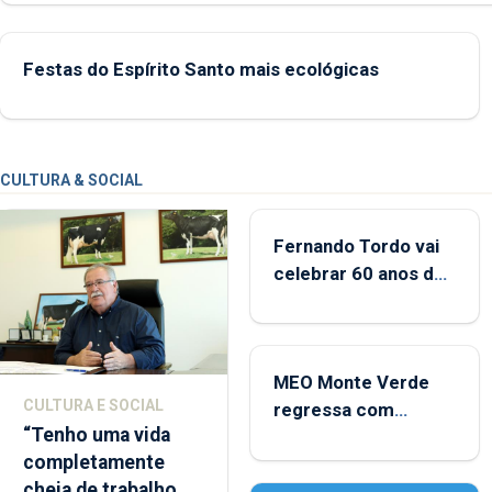
2022 e 2025
Festas do Espírito Santo mais ecológicas
CULTURA & SOCIAL
Fernando Tordo vai
celebrar 60 anos de
carreira no Coliseu
Micaelense
MEO Monte Verde
CULTURA E SOCIAL
regressa com
“Tenho uma vida
reforço da
completamente
acessibilidade
cheia de trabalho,