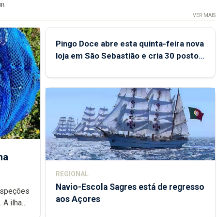
UB
VER MAIS
Pingo Doce abre esta quinta-feira nova
loja em São Sebastião e cria 30 postos
de trabalho
ha
REGIONAL
Navio-Escola Sagres está de regresso
aos Açores
e