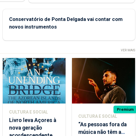
Conservatório de Ponta Delgada vai contar com
novos instrumentos
VER MAIS
Premium
CULTURA E SOCIAL
CULTURA E SOCIAL
Livro leva Açores à
“As pessoas fora da
nova geração
música não têm a
açordescendente