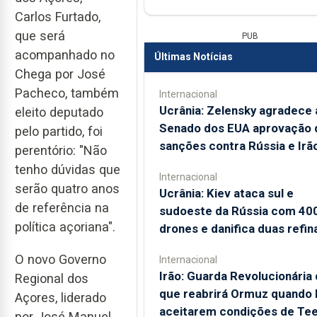
Carlos Furtado,
que será
PUB
acompanhado no
Últimas Notícias
Chega por José
Pacheco, também
Internacional
Ucrânia: Zelensky agradece 
eleito deputado
Senado dos EUA aprovação 
pelo partido, foi
sanções contra Rússia e Irã
perentório: "Não
tenho dúvidas que
Internacional
serão quatro anos
Ucrânia: Kiev ataca sul e
de referência na
sudoeste da Rússia com 40
política açoriana".
drones e danifica duas refin
O novo Governo
Internacional
Irão: Guarda Revolucionária 
Regional dos
que reabrirá Ormuz quando
Açores, liderado
aceitarem condições de Te
por José Manuel