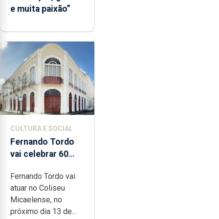
e muita paixão”
CULTURA E SOCIAL
Fernando Tordo
vai celebrar 60
anos de carreira
Fernando Tordo vai
no Coliseu
atuar no Coliseu
Micaelense
Micaelense, no
próximo dia 13 de...