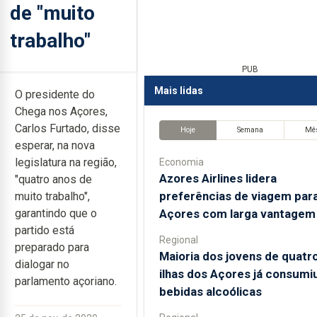
de "muito
trabalho"
PUB
Mais lidas
O presidente do
Chega nos Açores,
Carlos Furtado, disse
Hoje
Semana
Mê
esperar, na nova
legislatura na região,
Economia
Azores Airlines lidera
"quatro anos de
preferências de viagem par
muito trabalho",
Açores com larga vantagem
garantindo que o
partido está
Regional
preparado para
Maioria dos jovens de quatr
dialogar no
ilhas dos Açores já consumi
parlamento açoriano.
bebidas alcoólicas