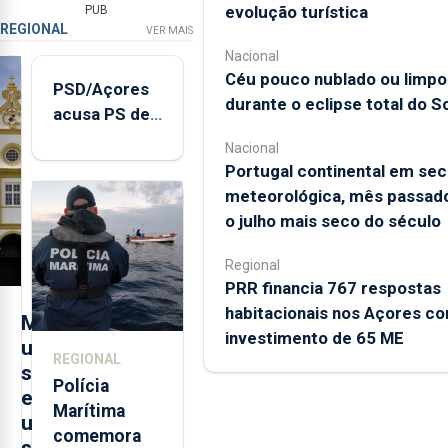
evolução turística
PUB
REGIONAL
VER MAIS
Nacional
Céu pouco nublado ou limpo
PSD/Açores
durante o eclipse total do So
acusa PS de
"posição
Nacional
contraditória"
Portugal continental em sec
sobre
meteorológica, mês passado
evolução
o julho mais seco do século
turística
Regional
PRR financia 767 respostas
habitacionais nos Açores c
M
investimento de 65 ME
u
REGIONAL
s
Polícia
e
Marítima
u
comemora
s