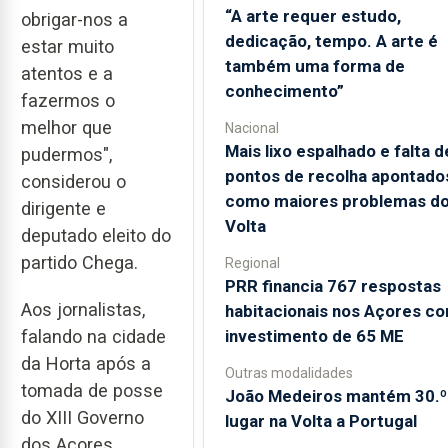
“A arte requer estudo,
obrigar-nos a
dedicação, tempo. A arte é
estar muito
também uma forma de
atentos e a
conhecimento”
fazermos o
melhor que
Nacional
Mais lixo espalhado e falta d
pudermos",
pontos de recolha apontado
considerou o
como maiores problemas d
dirigente e
Volta
deputado eleito do
partido Chega.
Regional
PRR financia 767 respostas
Aos jornalistas,
habitacionais nos Açores c
investimento de 65 ME
falando na cidade
da Horta após a
Outras modalidades
tomada de posse
João Medeiros mantém 30.º
do XIII Governo
lugar na Volta a Portugal
dos Açores,