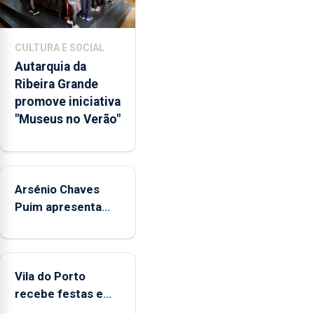
e
núcleos
museológicos
CULTURA E SOCIAL
integrados
Autarquia da
na
Ribeira Grande
Rede
promove iniciativa
Municipal
"Museus no Verão"
de
Museus
aos
sábados
Arsénio Chaves
durante
o
Puim apresenta
mês
obras na Biblioteca
de
de Vila do Porto
agosto,
entre
Vila do Porto
as
recebe festas em
14h00
honra de Nossa