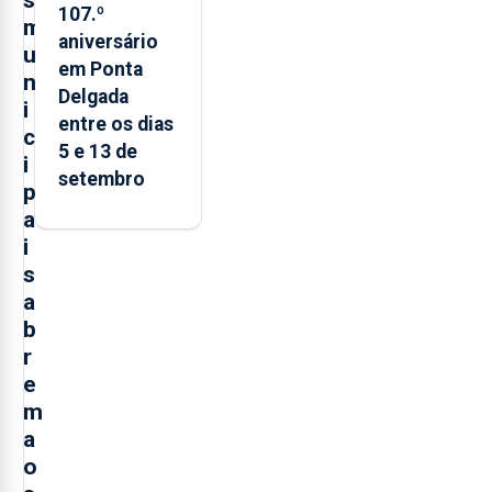
107.º
m
aniversário
u
em Ponta
n
Delgada
i
entre os dias
c
5 e 13 de
i
setembro
p
a
i
s
a
b
r
e
m
a
o