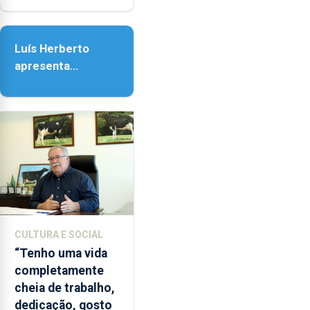
e
Senhora da
as
Assunção
18h00.
Luís Herberto
apresenta
‘Lugares da
Paisagem’
CULTURA E SOCIAL
“Tenho uma vida
completamente
cheia de trabalho,
dedicação, gosto