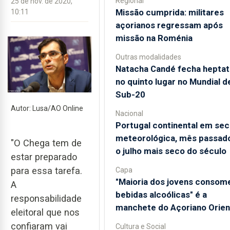
Regional
25 de nov. de 2020,
Missão cumprida: militares
10:11
açorianos regressam após
missão na Roménia
Outras modalidades
Natacha Candé fecha heptat
no quinto lugar no Mundial d
Sub-20
Autor: Lusa/AO Online
Nacional
Portugal continental em sec
meteorológica, mês passado
"O Chega tem de
o julho mais seco do século
estar preparado
para essa tarefa.
Capa
"Maioria dos jovens consom
A
bebidas alcoólicas" é a
responsabilidade
manchete do Açoriano Orien
eleitoral que nos
confiaram vai
Cultura e Social