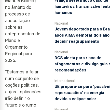
França deteta novo caso de
Manuel Bolieiro,
hantavírus transmissível ent
no âmbito do
humanos
processo de
auscultação
Nacional
sobre as
Jovem deportado para o Bras
antepropostas de
após AIMA demorar dois ano
Plano e
decidir reagrupamento
Orçamento
Nacional
Regional para
DGS alerta para risco de
2025.
afogamentos e divulga guia
recomendações
“Estamos a falar
num conjunto de
Internacional
opções políticas,
UE prepara-se para "possíve
cujas implicações
repercussões" na energia
irão definir o
devido a eclipse solar
futuro e o rumo
Nacional