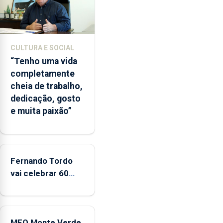
2022
e
2026.
A
CULTURA E SOCIAL
ilha
“Tenho uma vida
das
completamente
Flores
cheia de trabalho,
apresenta
dedicação, gosto
um
e muita paixão”
“decréscimo
significativo”
da
CPUE
entre
Fernando Tordo
2022
vai celebrar 60
e
anos de carreira
2025
no Coliseu
Micaelense
MEO Monte Verde