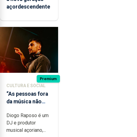
açordescendente
Premium
CULTURA E SOCIAL
“As pessoas fora
da música não
têm a noção do
Diogo Raposo é um
quão difícil é
DJ e produtor
produzir uma
musical açoriano,...
música”