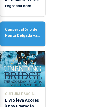
regressa com
reforço da
acessibilidade
Conservatório de
Ponta Delgada vai
contar com novos
instrumentos
CULTURA E SOCIAL
Livro leva Açores
à nova geração