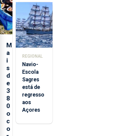
feira nova
loja em
São
Sebastião
e cria 30
postos de
M
trabalho
a
REGIONAL
i
Navio-
s
Escola
d
Sagres
e
está de
3
regresso
8
aos
0
Açores
o
c
o