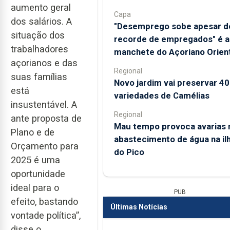
aumento geral
Capa
dos salários. A
"Desemprego sobe apesar d
situação dos
recorde de empregados" é a
trabalhadores
manchete do Açoriano Orient
açorianos e das
Regional
suas famílias
Novo jardim vai preservar 4
está
variedades de Camélias
insustentável. A
Regional
ante proposta de
Mau tempo provoca avarias 
Plano e de
abastecimento de água na il
Orçamento para
do Pico
2025 é uma
oportunidade
ideal para o
PUB
efeito, bastando
Últimas Notícias
vontade política”,
disse o