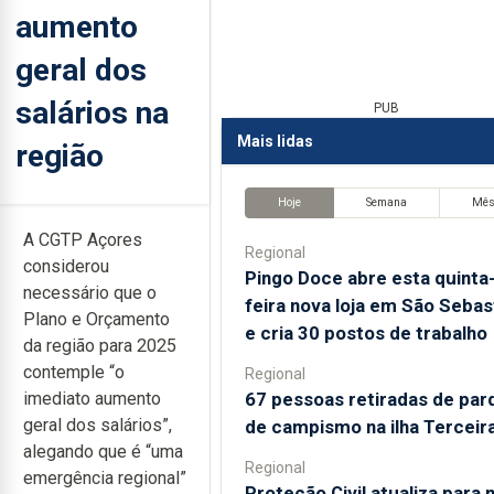
aumento
geral dos
salários na
PUB
Mais lidas
região
Hoje
Semana
Mê
A CGTP Açores
Regional
considerou
Pingo Doce abre esta quinta
necessário que o
feira nova loja em São Sebas
Plano e Orçamento
e cria 30 postos de trabalho
da região para 2025
contemple “o
Regional
67 pessoas retiradas de par
imediato aumento
geral dos salários”,
de campismo na ilha Terceir
alegando que é “uma
Regional
emergência regional”
Proteção Civil atualiza para 