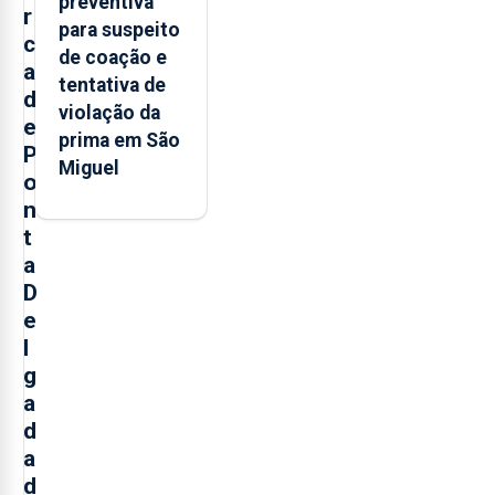
preventiva
r
para suspeito
c
de coação e
a
tentativa de
d
violação da
e
prima em São
P
Miguel
o
n
t
a
D
e
l
g
a
d
a
d