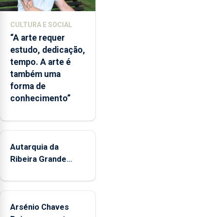
responsabilidades
partilhadas
CULTURA E SOCIAL
entre
“A arte requer
o
estudo, dedicação,
Governo
tempo. A arte é
Regional
também uma
e
forma de
os
conhecimento”
municípios.
Autarquia da
Ribeira Grande
promove iniciativa
"Museus no Verão"
Arsénio Chaves