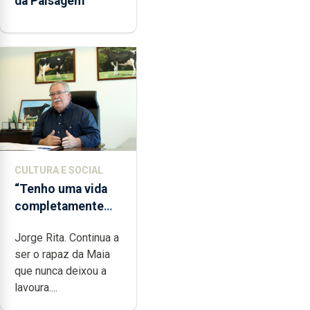
da Paisagem’
CULTURA E SOCIAL
“Tenho uma vida
completamente
cheia de trabalho,
Jorge Rita. Continua a
dedicação, gosto e
ser o rapaz da Maia
muita paixão”
que nunca deixou a
lavoura....