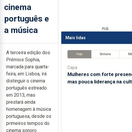
cinema
português e
a música
PUB
Mais lidas
A terceira edição dos
Hoje
Semana
M
Prémios Sophia,
marcada para quarta-
Capa
feira, em Lisboa, irá
Mulheres com forte presen
distinguir o cinema
mas pouca liderança na cul
português estreado
em 2013, mas
prestará ainda
homenagem à música
portuguesa, desde os
primeiros tempos do
cinema sonoro.