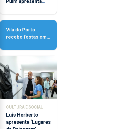
Puim apresenta
obras na Biblioteca
de Vila do Porto
Vila do Porto
recebe festas em
honra de Nossa
Senhora da
Assunção
CULTURA E SOCIAL
Luís Herberto
apresenta ‘Lugares