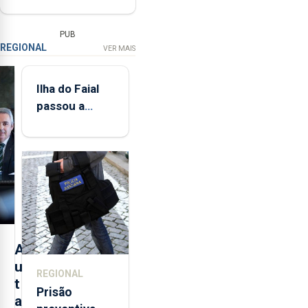
PUB
REGIONAL
VER MAIS
Ilha do Faial
passou a
integrar rede
de
monitorização
de infrassons
dos Açores
A
u
REGIONAL
t
Prisão
a