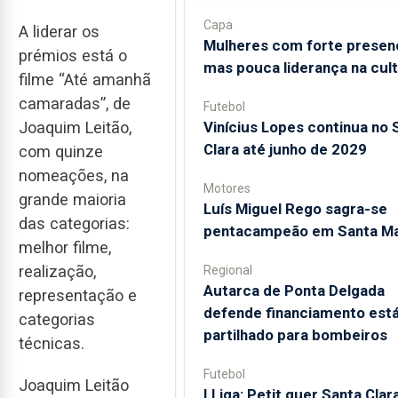
Capa
A liderar os
Mulheres com forte presen
prémios está o
mas pouca liderança na cul
filme “Até amanhã
camaradas”, de
Futebol
Joaquim Leitão,
Vinícius Lopes continua no 
Clara até junho de 2029
com quinze
nomeações, na
Motores
grande maioria
Luís Miguel Rego sagra-se
das categorias:
pentacampeão em Santa Ma
melhor filme,
realização,
Regional
Autarca de Ponta Delgada
representação e
defende financiamento está
categorias
partilhado para bombeiros
técnicas.
Futebol
Joaquim Leitão
I Liga: Petit quer Santa Clar