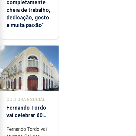
completamente
cheia de trabalho,
dedicação, gosto
e muita paixão”
CULTURA E SOCIAL
Fernando Tordo
vai celebrar 60
anos de carreira
Fernando Tordo vai
no Coliseu