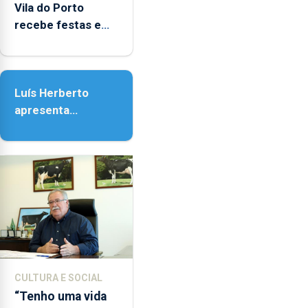
entre
Vila do Porto
as
recebe festas em
14h00
honra de Nossa
e
Senhora da
as
Assunção
18h00.
Luís Herberto
apresenta
‘Lugares da
Paisagem’
CULTURA E SOCIAL
“Tenho uma vida