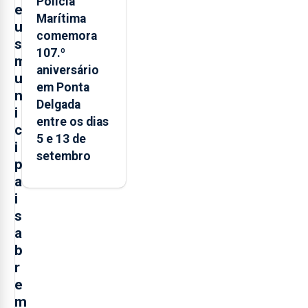
Polícia
e
Marítima
u
comemora
s
107.º
m
aniversário
u
em Ponta
n
Delgada
i
entre os dias
c
5 e 13 de
i
setembro
p
a
i
s
a
b
r
e
m