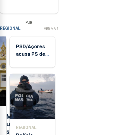
PUB
REGIONAL
VER MAIS
PSD/Açores
acusa PS de
"posição
contraditória"
sobre
evolução
turística
M
u
REGIONAL
s