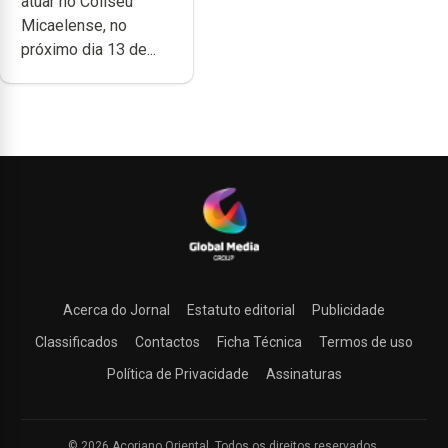
atuar no Coliseu
Micaelense
Micaelense, no
próximo dia 13 de...
Acerca do Jornal
Estatuto editorial
Publicidade
Classificados
Contactos
Ficha Técnica
Termos de uso
Política de Privacidade
Assinaturas
© 2026 Açoriano Oriental. Todos os direitos reservados.