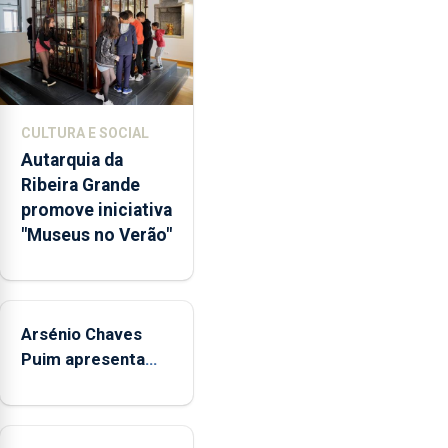
dos
museus
e
núcleos
museológicos
CULTURA E SOCIAL
integrados
Autarquia da
na
Ribeira Grande
Rede
promove iniciativa
Municipal
"Museus no Verão"
de
Museus
aos
sábados
Arsénio Chaves
durante
o
Puim apresenta
mês
obras na Biblioteca
de
de Vila do Porto
agosto,