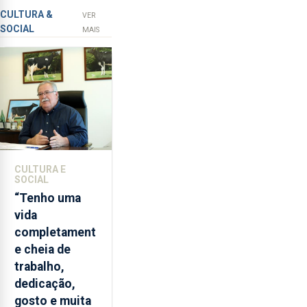
novos
apanha
CULTURA &
VER
SOCIAL
ilegal
instrumentos
MAIS
de
lapas
entre
2022
e
2026.
A
ilha
CULTURA E
das
SOCIAL
Flores
“Tenho uma
apresenta
vida
um
completament
“decréscimo
e cheia de
significativo”
trabalho,
da
dedicação,
CPUE
gosto e muita