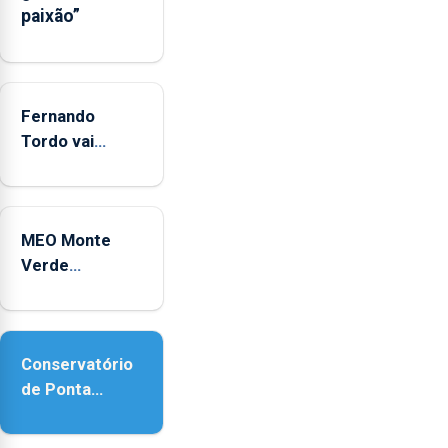
entre
paixão”
2022
e
2025
Fernando
Tordo vai
celebrar 60
anos de
carreira no
MEO Monte
Coliseu
Verde
Micaelense
regressa com
reforço da
acessibilidade
Conservatório
de Ponta
Delgada vai
contar com