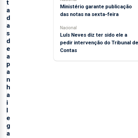
t
Ministério garante publicação
a
das notas na sexta-feira
d
a
Nacional
s
Luís Neves diz ter sido ele a
d
pedir intervenção do Tribunal d
e
Contas
a
p
a
n
h
a
i
l
e
g
a