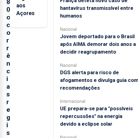
França deteta novo caso de
8
aos
hantavírus transmissível entre
0
Açores
humanos
o
c
Nacional
o
Jovem deportado para o Brasil
r
após AIMA demorar dois anos a
r
decidir reagrupamento
ê
n
Nacional
c
DGS alerta para risco de
i
afogamentos e divulga guia co
a
recomendações
s
r
Internacional
UE prepara-se para "possíveis
e
repercussões" na energia
g
devido a eclipse solar
i
s
Nacional