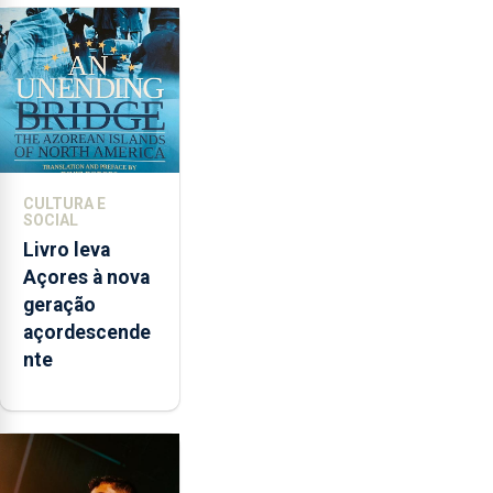
novos
instrumentos
CULTURA E
SOCIAL
Livro leva
Açores à nova
geração
açordescende
nte