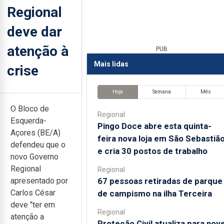
Regional
deve dar
atenção à
PUB
Mais lidas
crise
Hoje
Semana
Mês
O Bloco de
Regional
Esquerda-
Pingo Doce abre esta quinta-
Açores (BE/A)
feira nova loja em São Sebastiã
defendeu que o
e cria 30 postos de trabalho
novo Governo
Regional
Regional
67 pessoas retiradas de parque
apresentado por
Carlos César
de campismo na ilha Terceira
deve "ter em
Regional
atenção a
Proteção Civil atualiza para nov