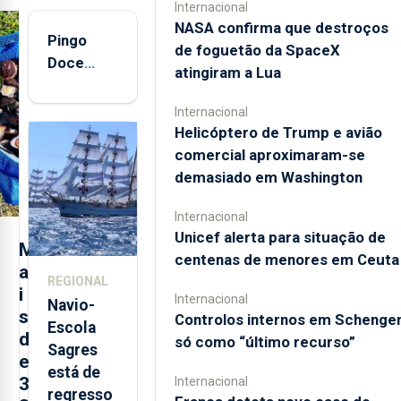
Internacional
NASA confirma que destroços
Pingo
de foguetão da SpaceX
Doce
atingiram a Lua
abre esta
quinta-
Internacional
feira nova
Helicóptero de Trump e avião
loja em
comercial aproximaram-se
São
demasiado em Washington
Sebastião
Internacional
e cria 30
Unicef alerta para situação de
postos de
M
centenas de menores em Ceuta
trabalho
a
REGIONAL
i
Internacional
Navio-
s
Controlos internos em Schenge
Escola
d
só como “último recurso”
Sagres
e
está de
3
Internacional
regresso