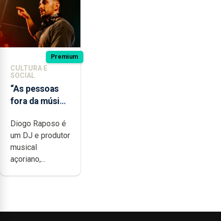
Premium
CULTURA E
SOCIAL
“As pessoas
fora da música
não têm a
Diogo Raposo é
noção do quão
um DJ e produtor
difícil é
musical
produzir uma
açoriano,...
música”