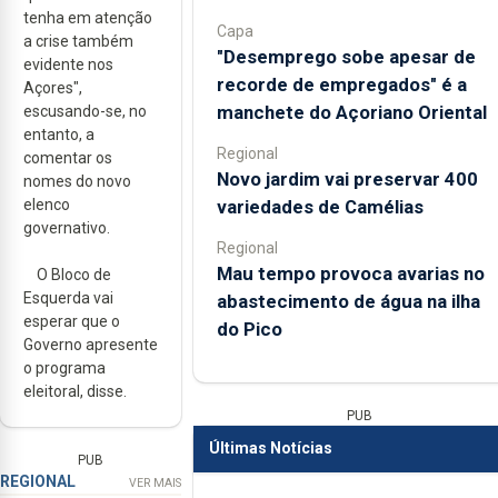
tenha em atenção
Capa
a crise também
"Desemprego sobe apesar de
evidente nos
recorde de empregados" é a
Açores",
manchete do Açoriano Oriental
escusando-se, no
entanto, a
Regional
comentar os
Novo jardim vai preservar 400
nomes do novo
variedades de Camélias
elenco
governativo.
Regional
Mau tempo provoca avarias no
O Bloco de
Esquerda vai
abastecimento de água na ilha
esperar que o
do Pico
Governo apresente
o programa
eleitoral, disse.
PUB
Últimas Notícias
PUB
REGIONAL
VER MAIS