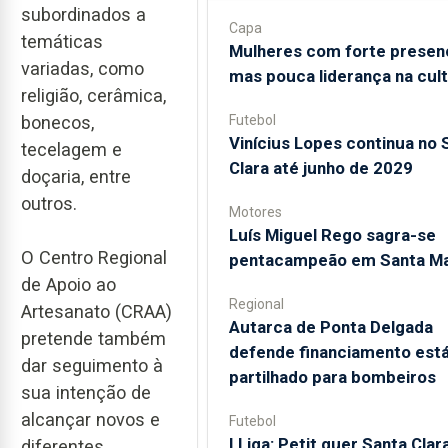
subordinados a
Capa
temáticas
Mulheres com forte presen
variadas, como
mas pouca liderança na cul
religião, cerâmica,
bonecos,
Futebol
Vinícius Lopes continua no 
tecelagem e
Clara até junho de 2029
doçaria, entre
outros.
Motores
Luís Miguel Rego sagra-se
O Centro Regional
pentacampeão em Santa Ma
de Apoio ao
Regional
Artesanato (CRAA)
Autarca de Ponta Delgada
pretende também
defende financiamento está
dar seguimento à
partilhado para bombeiros
sua intenção de
alcançar novos e
Futebol
I Liga: Petit quer Santa Clar
diferentes