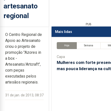
artesanato
regional
PUB
Mais lidas
O Centro Regional de
Apoio ao Artesanato
Hoje
Semana
M
criou o projeto de
promoção "Azores in
Capa
a box -
Mulheres com forte presen
Artesanato/Artcraft",
mas pouca liderança na cul
com peças
executadas pelos
artesãos regionais.
31 de jan. de 2013, 08:37