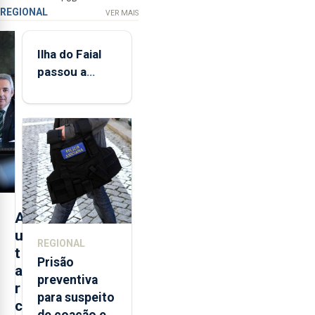
REGIONAL
VER MAIS
Ilha do Faial
passou a
integrar rede
de
monitorização
de infrassons
dos Açores
A
u
REGIONAL
t
Prisão
a
preventiva
r
para suspeito
c
de coação e