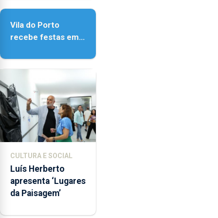
de Vila do Porto
Vila do Porto
recebe festas em
honra de Nossa
Senhora da
Assunção
CULTURA E SOCIAL
Luís Herberto
apresenta ‘Lugares
da Paisagem’