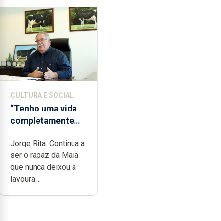
CULTURA E SOCIAL
“Tenho uma vida
completamente
cheia de trabalho,
Jorge Rita. Continua a
dedicação, gosto e
ser o rapaz da Maia
muita paixão”
que nunca deixou a
lavoura....