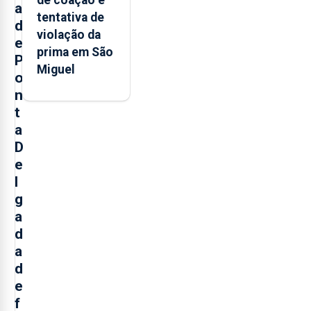
a
tentativa de
d
violação da
e
prima em São
P
Miguel
o
n
t
a
D
e
l
g
a
d
a
d
e
f