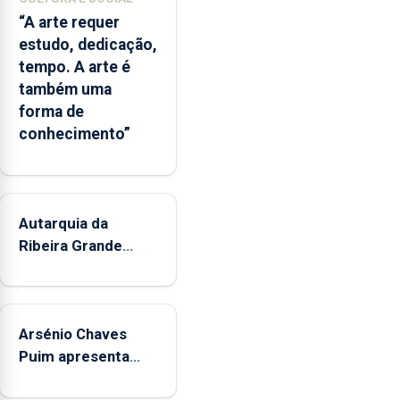
entre
“A arte requer
o
estudo, dedicação,
Governo
tempo. A arte é
Regional
também uma
e
forma de
os
conhecimento”
municípios.
Autarquia da
Ribeira Grande
promove iniciativa
"Museus no Verão"
Arsénio Chaves
Puim apresenta
obras na Biblioteca